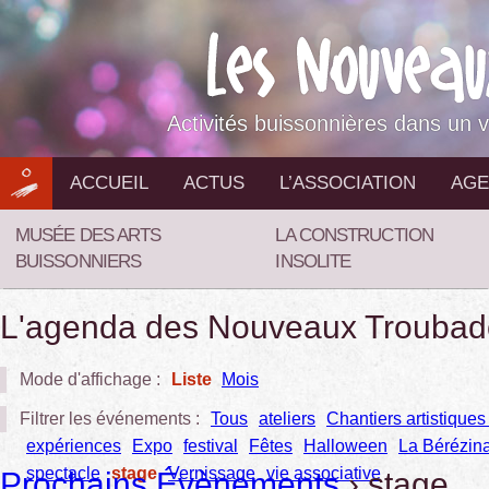
Aller
au
contenu
Activités buissonnières dans un v
ACCUEIL
ACTUS
L’ASSOCIATION
AGE
MUSÉE DES ARTS
LA CONSTRUCTION
BUISSONNIERS
INSOLITE
L'agenda des Nouveaux Troubad
Mode d'affichage :
Liste
Mois
Filtrer les événements :
Tous
ateliers
Chantiers artistiques 
expériences
Expo
festival
Fêtes
Halloween
La Bérézin
spectacle
stage
Vernissage
vie associative
Prochains Évènements
› stage