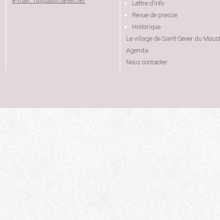
e-mail : nt
@
saint-sever.net
Lettre d’info
Revue de presse
Historique
Le village de Saint-Sever du Moust
Agenda
Nous contacter