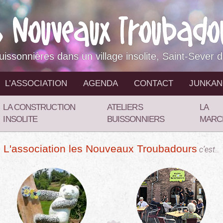
buissonnières dans un village insolite, Saint-Sever 
L’ASSOCIATION
AGENDA
CONTACT
JUNKA
LA CONSTRUCTION
ATELIERS
LA
INSOLITE
BUISSONNIERS
MARC
L'association les Nouveaux Troubadours
c’est…