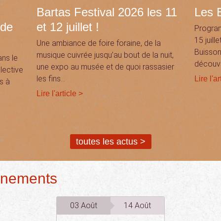
Bartas Festival 2026 les 11
Les E
 de
et 12 juillet !
Program
15 juill
Une ambiance de foire foraine, de la
Buisson
musique cuivrée jusqu’au bout de la nuit,
ans le
découvr
une expo au musée et de quoi rassasier
lective
les fins…
Lire l'ar
is à
Lire l'article >
toutes les actus >
énements
03 Août
14 Août