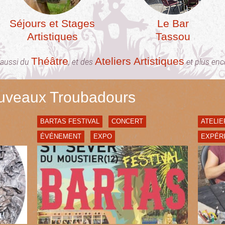
Séjours et Stages
Le Bar
Artistiques
Tassou
Théâtre
Ateliers Artistiques
 aussi du
, et des
et plus enc
ouveaux Troubadours
BARTAS FESTIVAL
CONCERT
ATELIE
ÉVÉNEMENT
EXPO
EXPÉR