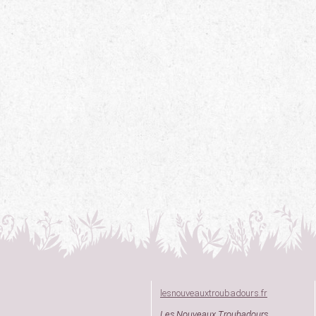
lesnouveauxtroubadours.fr
Les Nouveaux Troubadours