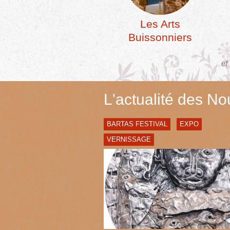
Les Arts
Buissonniers
…et
L'actualité des N
BARTAS FESTIVAL
EXPO
VERNISSAGE