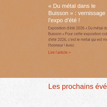
« Du métal dans le
Buisson » : vernissage
l’expo d’été !
Exposition d’été 2026 « Du métal d
Buisson » Pour cette exposition col
d’été 2026, c’est le métal qui est m
l’honneur ! Avec…
Lire l'article >
Les prochains év