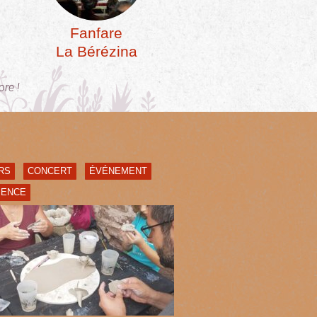
Fanfare
La Bérézina
ore !
RS
CONCERT
ÉVÉNEMENT
IENCE