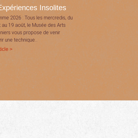
xpériences Insolites
me 2026 : Tous les mercredis, du
et au 19 août, le Musée des Arts
niers vous propose de venir
ir une technique…
ticle >