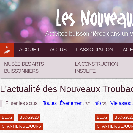
Aller
au
contenu
Activités buissonnières dans un v
ACCUEIL
ACTUS
L’ASSOCIATION
AGE
MUSÉE DES ARTS
LA CONSTRUCTION
BUISSONNIERS
INSOLITE
L'actualité des Nouveaux Trouba
Filtrer les actus :
Toutes
Événement
Info
Vie associ
(60)
(21)
BLOG
BLOG2020
BLOG
BLOG202
CHANTIER/SÉJOURS
CHANTIER/SÉJOU