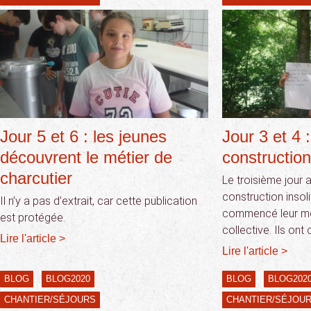
Jour 5 et 6 : les jeunes
Jour 3 et 4 :
découvrent le métier de
construction
charcutier
Le troisième jour 
construction insoli
Il n’y a pas d’extrait, car cette publication
commencé leur m
est protégée.
collective. Ils ont
Lire l'article >
Lire l'article >
BLOG
BLOG2020
BLOG
BLOG202
CHANTIER/SÉJOURS
CHANTIER/SÉJOU