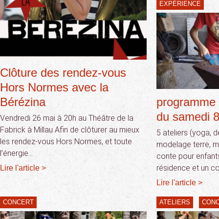
EXPÉRIENCE
Clôture des rendez-vous
Hors Normes avec la
Bérézina
programme 
du samedi 8
Vendredi 26 mai à 20h au Théâtre de la
Fabrick à Millau Afin de clôturer au mieux
5 ateliers (yoga, d
les rendez-vous Hors Normes, et toute
modelage terre, m
l’énergie…
conte pour enfants
résidence et un c
Lire l'article >
Lire l'article >
CONCERT
ATELIERS
CON