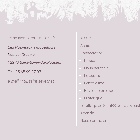
lesnouveauxtroubadours.fr
Accueil
Actus
Les Nouveaux Troubadours
L’association
Maison Coubez
L’asso
12370 Saint-Sever-du-Moustier
Nous soutenir
Tél : 05 65 99 97 97
Le Journal
e-mail : nt
@
saint-sever.net
Lettre d’info
Revue de presse
Historique
Le village de Saint-Sever du Moust
Agenda
Nous contacter