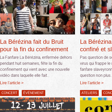
La Bérézina fait du Bruit
La Bérézina
pour la fin du confinement
confiné et s
La Fanfare La Bérézina, enfermée dehors
Pas question de se
pendant huit semaines, fête la fin du
virus qui frappe l
confinement qui vient avec une nouvelle
fanfare slaveyronn
vidéo dans laquelle elle fait…
question non plus
Lire l'article >
Lire l'article >
CONCERT
ÉVÉNEMENT
ATELIERS
CON