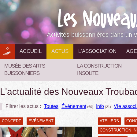
Aller
au
contenu
Activités buissonnières dans un v
ACCUEIL
ACTUS
L’ASSOCIATION
AGE
MUSÉE DES ARTS
LA CONSTRUCTION
BUISSONNIERS
INSOLITE
L'actualité des Nouveaux Trouba
Filtrer les actus :
Toutes
Événement
Info
Vie associ
(60)
(21)
CONCERT
ÉVÉNEMENT
ATELIERS
CON
CONSTRUCTION IN