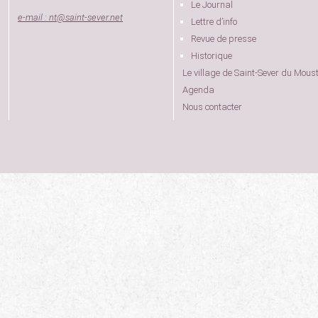
Le Journal
e-mail : nt
@
saint-sever.net
Lettre d’info
Revue de presse
Historique
Le village de Saint-Sever du Moust
Agenda
Nous contacter