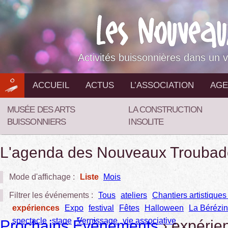
Aller
au
contenu
Activités buissonnières dans un v
ACCUEIL
ACTUS
L’ASSOCIATION
AGE
MUSÉE DES ARTS
LA CONSTRUCTION
BUISSONNIERS
INSOLITE
L'agenda des Nouveaux Troubad
Mode d'affichage :
Liste
Mois
Filtrer les événements :
Tous
ateliers
Chantiers artistiques 
expériences
Expo
festival
Fêtes
Halloween
La Bérézi
spectacle
stage
Vernissage
vie associative
Prochains Évènements
› expérie