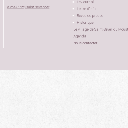
Le Journal
e-mail : nt
@
saint-sever.net
Lettre d’info
Revue de presse
Historique
Le village de Saint-Sever du Moust
Agenda
Nous contacter