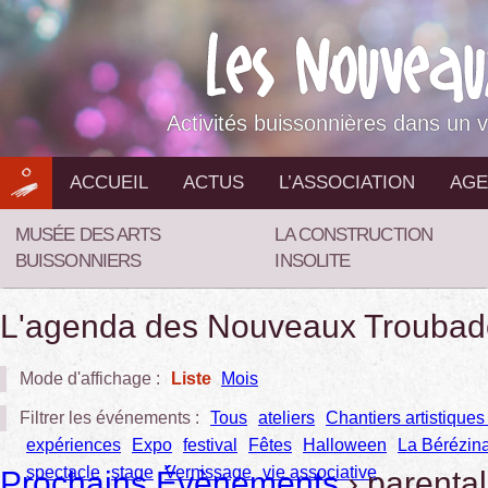
Aller
au
contenu
Activités buissonnières dans un v
ACCUEIL
ACTUS
L’ASSOCIATION
AGE
MUSÉE DES ARTS
LA CONSTRUCTION
BUISSONNIERS
INSOLITE
L'agenda des Nouveaux Troubad
Mode d'affichage :
Liste
Mois
Filtrer les événements :
Tous
ateliers
Chantiers artistiques 
expériences
Expo
festival
Fêtes
Halloween
La Bérézin
spectacle
stage
Vernissage
vie associative
Prochains Évènements
› parental