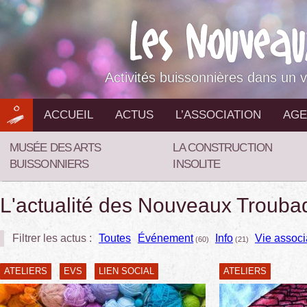
Aller
au
contenu
Activités buissonnières dans un v
ACCUEIL
ACTUS
L’ASSOCIATION
AGE
MUSÉE DES ARTS
LA CONSTRUCTION
BUISSONNIERS
INSOLITE
L'actualité des Nouveaux Trouba
Filtrer les actus :
Toutes
Événement
Info
Vie associ
(60)
(21)
ATELIERS
EVS
LIEN SOCIAL
ATELIERS