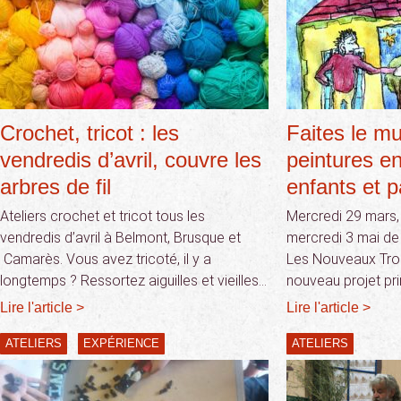
Crochet, tricot : les
Faites le mu
vendredis d’avril, couvre les
peintures e
arbres de fil
enfants et p
Ateliers crochet et tricot tous les
Mercredi 29 mars, 
vendredis d’avril à Belmont, Brusque et
mercredi 3 mai de
Camarès. Vous avez tricoté, il y a
Les Nouveaux Tro
longtemps ? Ressortez aiguilles et vieilles…
nouveau projet pri
Lire l'article >
Lire l'article >
ATELIERS
EXPÉRIENCE
ATELIERS