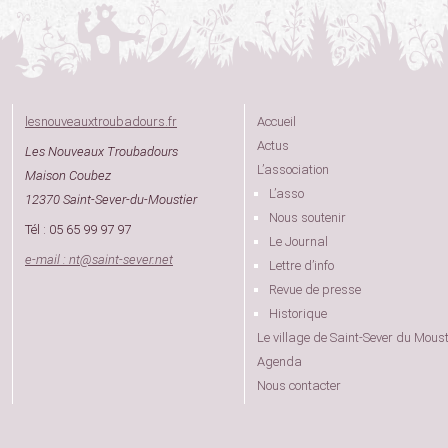
lesnouveauxtroubadours.fr
Accueil
Actus
Les Nouveaux Troubadours
L’association
Maison Coubez
L’asso
12370 Saint-Sever-du-Moustier
Nous soutenir
Tél : 05 65 99 97 97
Le Journal
e-mail : nt
@
saint-sever.net
Lettre d’info
Revue de presse
Historique
Le village de Saint-Sever du Moust
Agenda
Nous contacter