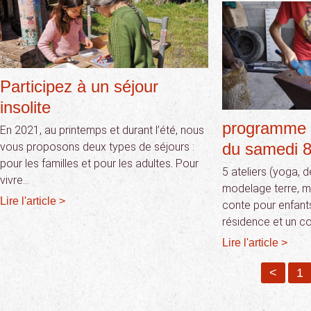
Participez à un séjour
insolite
programme 
En 2021, au printemps et durant l’été, nous
du samedi 8
vous proposons deux types de séjours :
pour les familles et pour les adultes. Pour
5 ateliers (yoga, d
vivre…
modelage terre, m
Lire l'article >
conte pour enfants
résidence et un c
Lire l'article >
<
1