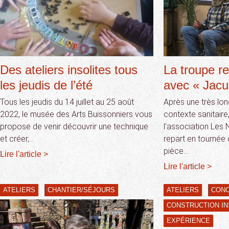
Des ateliers insolites tous
La troupe r
les jeudis de l’été
avec « Jacu
Tous les jeudis du 14 juillet au 25 août
Après une très lo
2022, le musée des Arts Buissonniers vous
contexte sanitaire
propose de venir découvrir une technique
l’association Les
et créer,…
repart en tournée
pièce…
Lire l'article >
Lire l'article >
ATELIERS
CHANTIER/SÉJOURS
ATELIERS
CON
CONSTRUCTION IN
EXPÉRIENCE