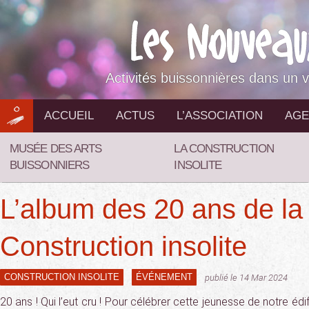
Aller
au
contenu
Activités buissonnières dans un v
ACCUEIL
ACTUS
L’ASSOCIATION
AGE
MUSÉE DES ARTS
LA CONSTRUCTION
BUISSONNIERS
INSOLITE
L’album des 20 ans de la
Construction insolite
CONSTRUCTION INSOLITE
ÉVÉNEMENT
publié le 14 Mar 2024
20 ans ! Qui l’eut cru ! Pour célébrer cette jeunesse de notre édi