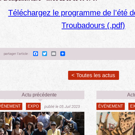
Téléchargez le programme de l’été 
Troubadours (.pdf)
Facebook
Twitter
Email
partager l'article :
< Toutes les actus
Actu précédente
Act
VÉNEMENT
EXPO
ÉVÉNEMENT
E
publié le 05 Juil 2023