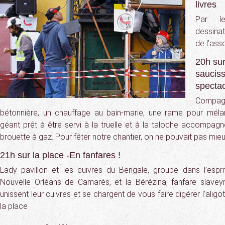
livres
Par l
dessina
de l’ass
20h sur
sauciss
spectac
Compag
bétonnière, un chauffage au bain-marie, une rame pour mélan
géant prêt à être servi à la truelle et à la taloche accompagn
brouette à gaz. Pour fêter notre chantier, on ne pouvait pas mieu
21h sur la place -En fanfares !
Lady pavillon et les cuivres du Bengale, groupe dans l’espr
Nouvelle Orléans de Camarès, et la Bérézina, fanfare slavey
unissent leur cuivres et se chargent de vous faire digérer l’alig
la place