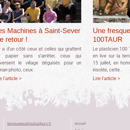
es Machines à Saint-Sever
Une fresque 
le retour !
100TAUR
 y a d’un côté ceux et celles qui grattent
Le plasticien 100
r papier sans s’arrêter, ceux qui
en live sur la te
aversent le village déguisés pour un
15 juillet, en ho
man-photo, ceux…
insolite, cette…
e l'article >
Lire l'article >
lesnouveauxtroubadours.fr
Accueil