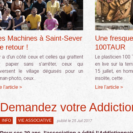
es Machines à Saint-Sever
Une fresque 
le retour !
100TAUR
 y a d’un côté ceux et celles qui grattent
Le plasticien 100
r papier sans s’arrêter, ceux qui
en live sur la te
aversent le village déguisés pour un
15 juillet, en ho
man-photo, ceux…
insolite, cette…
e l'article >
Lire l'article >
Demandez votre Addiction
INFO
VIE ASSOCIATIVE
publié le 25 Juil 2017