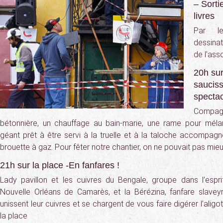
– Sorti
livres
Par l
dessina
de l’ass
20h sur
sauciss
spectac
Compag
bétonnière, un chauffage au bain-marie, une rame pour mélan
géant prêt à être servi à la truelle et à la taloche accompagn
brouette à gaz. Pour fêter notre chantier, on ne pouvait pas mieu
21h sur la place -En fanfares !
Lady pavillon et les cuivres du Bengale, groupe dans l’espr
Nouvelle Orléans de Camarès, et la Bérézina, fanfare slavey
unissent leur cuivres et se chargent de vous faire digérer l’alig
la place