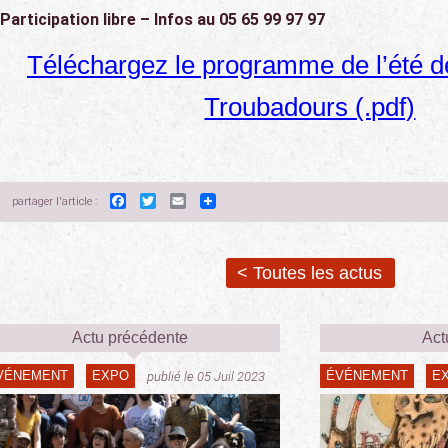
Participation libre – Infos au 05 65 99 97 97
Téléchargez le programme de l’été 
Troubadours (.pdf)
Facebook
Twitter
Email
partager l'article :
< Toutes les actus
Actu précédente
Act
VÉNEMENT
EXPO
ÉVÉNEMENT
E
publié le 05 Juil 2023