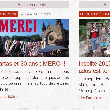
Actu précédente
Act
VÉNEMENT
CHANTIER/SÉJOU
publié le 19 Juil 2017
artas et 30 ans : MERCI !
Insolite 2017
ados est te
 4e Bartas festival, c’est fini ! Il nous
ste des coups de soleil, quelques cernes
Ils s’appellent Lé
 courbatures, mais surtout des étoiles
Malo, Louis, Ben
in les…
16 ans prêts à en
e l'article >
Lire l'article >