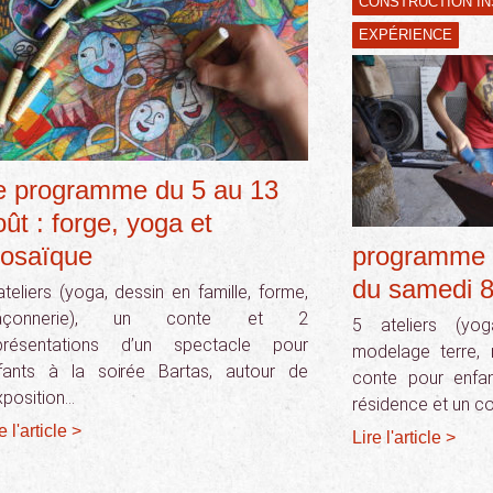
CONSTRUCTION IN
EXPÉRIENCE
e programme du 5 au 13
oût : forge, yoga et
osaïque
programme 
du samedi 8
ateliers (yoga, dessin en famille, forme,
açonnerie), un conte et 2
5 ateliers (yog
présentations d’un spectacle pour
modelage terre, 
fants à la soirée Bartas, autour de
conte pour enfan
exposition…
résidence et un c
e l'article >
Lire l'article >