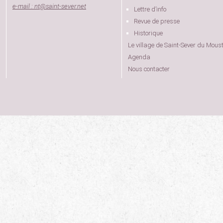
e-mail : nt
@
saint-sever.net
Lettre d’info
Revue de presse
Historique
Le village de Saint-Sever du Moust
Agenda
Nous contacter