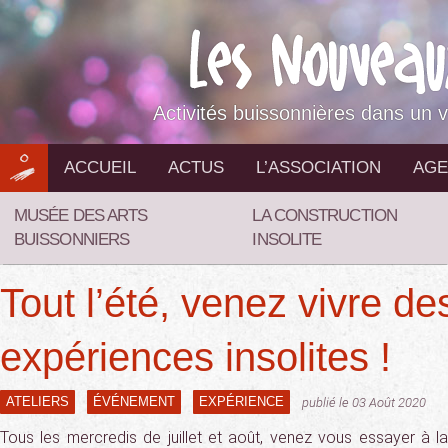
Aller
au
contenu
Activités buissonnières dans un v
ACCUEIL
ACTUS
L’ASSOCIATION
AGE
MUSÉE DES ARTS
LA CONSTRUCTION
BUISSONNIERS
INSOLITE
Tout l’été, venez vivre de
expériences insolites !
ATELIERS
ÉVÉNEMENT
EXPÉRIENCE
publié le 03 Août 2020
Tous les mercredis de juillet et août, venez vous essayer à la 