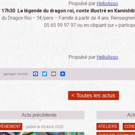
Propulsé par
HelloAsso
17h30 La légende du dragon roi, conte illustré en Kamishib
du Dragon Roi – 5€/pers – Famille à partir de 4 ans. Renseigne
05 65 99 97 97 ou en cliquant sur « participe
Propulsé par
HelloAsso
Facebook
Twitter
Email
partager l'article :
< Toutes les actus
Actu précédente
Act
VÉNEMENT
ATELIERS
CON
publié le 03 Août 2020