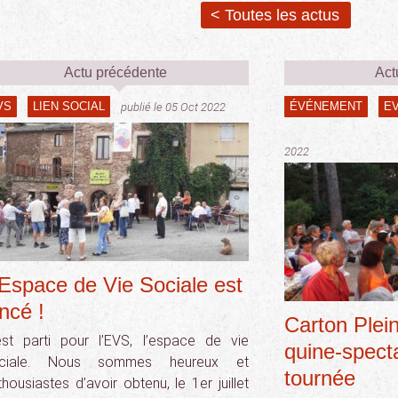
< Toutes les actus
Actu précédente
Act
VS
LIEN SOCIAL
ÉVÉNEMENT
E
publié le 05 Oct 2022
2022
’Espace de Vie Sociale est
ncé !
Carton Plei
est parti pour l’EVS, l’espace de vie
quine-specta
ciale. Nous sommes heureux et
tournée
thousiastes d’avoir obtenu, le 1er juillet