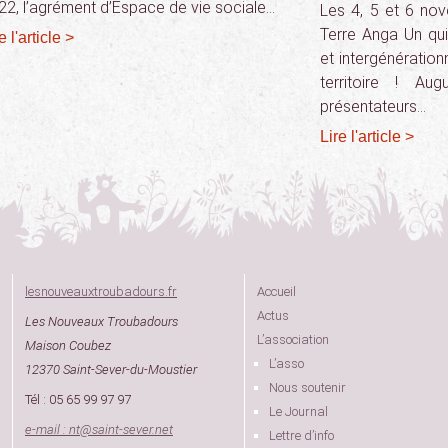
22, l’agrément d’Espace de vie sociale…
Les 4, 5 et 6 n
Terre Anga Un qui
e l'article >
et intergénération
territoire ! Au
présentateurs…
Lire l'article >
lesnouveauxtroubadours.fr
Accueil
Actus
Les Nouveaux Troubadours
L’association
Maison Coubez
L’asso
12370 Saint-Sever-du-Moustier
Nous soutenir
Tél : 05 65 99 97 97
Le Journal
e-mail : nt
@
saint-sever.net
Lettre d’info