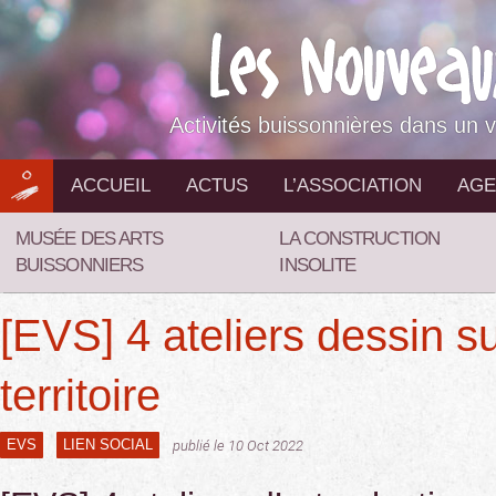
Aller
au
contenu
Activités buissonnières dans un v
ACCUEIL
ACTUS
L’ASSOCIATION
AGE
MUSÉE DES ARTS
LA CONSTRUCTION
BUISSONNIERS
INSOLITE
[EVS] 4 ateliers dessin su
territoire
EVS
LIEN SOCIAL
publié le 10 Oct 2022