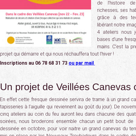
de l’histoire de
richesses, ses hab
grâce à des te
libérant notre ima
4 ateliers nous j
bases d’une fresqu
mains. C’est la p
projet qui démarre et qui nous réchauffera tout l’hiver !
Inscriptions au 06 78 68 31 73
ou par mail
Un projet de Veillées Canevas c
En effet cette fresque dessinée servira de trame à un grand c
tapisseries à l’aiguille qui reviennent au goût du jour). De nove
cinq ateliers au coin du feu auront lieu dans chacune des qua
soirées, nous broderons ensemble chacun un petit bout de c
dessinée en octobre, pour voir naitre un grand canevas du terri
mis en place par les Nouveaux Troubadours dans le cadre de 