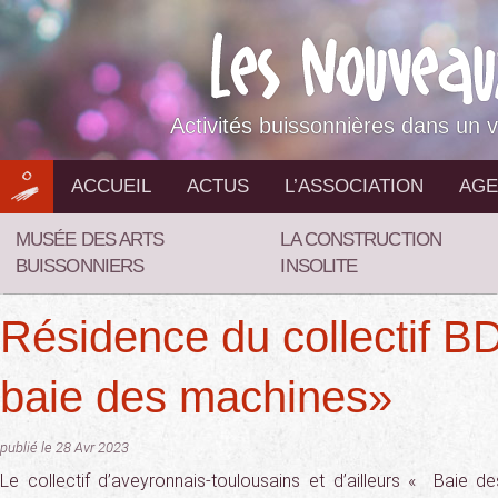
Aller
au
contenu
Activités buissonnières dans un v
ACCUEIL
ACTUS
L’ASSOCIATION
AGE
MUSÉE DES ARTS
LA CONSTRUCTION
BUISSONNIERS
INSOLITE
Résidence du collectif B
baie des machines»
publié le 28 Avr 2023
Le collectif d’aveyronnais-toulousains et d’ailleurs « Baie