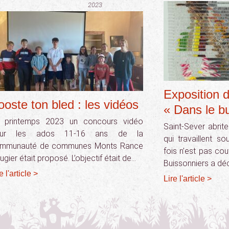
2023
Exposition 
ooste ton bled : les vidéos
« Dans le b
 printemps 2023 un concours vidéo
Saint-Sever abrit
our les ados 11-16 ans de la
qui travaillent s
mmunauté de communes Monts Rance
fois n’est pas co
gier était proposé. L’objectif était de…
Buissonniers a dé
e l'article >
Lire l'article >