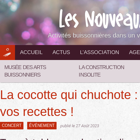
Aller
au
contenu
Activités buissonnières dans un v
ACCUEIL
ACTUS
L’ASSOCIATION
AGE
MUSÉE DES ARTS
LA CONSTRUCTION
BUISSONNIERS
INSOLITE
La cocotte qui chuchote 
vos recettes !
CONCERT
ÉVÉNEMENT
publié le 27 Août 2023