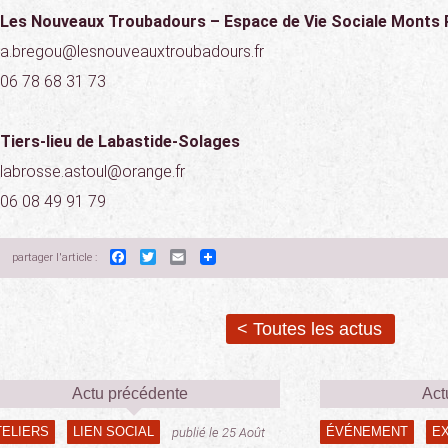
Les Nouveaux Troubadours – Espace de Vie Sociale Monts 
a.bregou@lesnouveauxtroubadours.fr
06 78 68 31 73
Tiers-lieu de Labastide-Solages
labrosse.astoul@orange.fr
06 08 49 91 79
Facebook
Twitter
Email
partager l'article :
< Toutes les actus
Actu précédente
Act
TELIERS
LIEN SOCIAL
ÉVÉNEMENT
E
publié le 25 Août