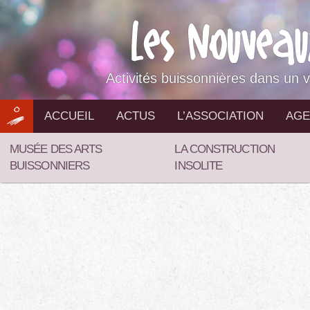
Aller
au
contenu
Activités buissonnières dans un v
ACCUEIL
ACTUS
L’ASSOCIATION
AGE
MUSÉE DES ARTS
LA CONSTRUCTION
BUISSONNIERS
INSOLITE