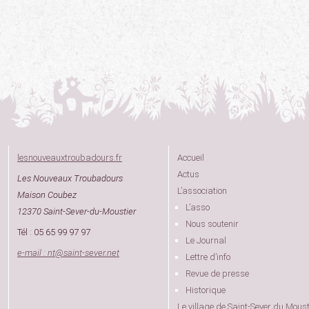
lesnouveauxtroubadours.fr
Accueil
Actus
Les Nouveaux Troubadours
L’association
Maison Coubez
L’asso
12370 Saint-Sever-du-Moustier
Nous soutenir
Tél : 05 65 99 97 97
Le Journal
e-mail : nt
@
saint-sever.net
Lettre d’info
Revue de presse
Historique
Le village de Saint-Sever du Moust