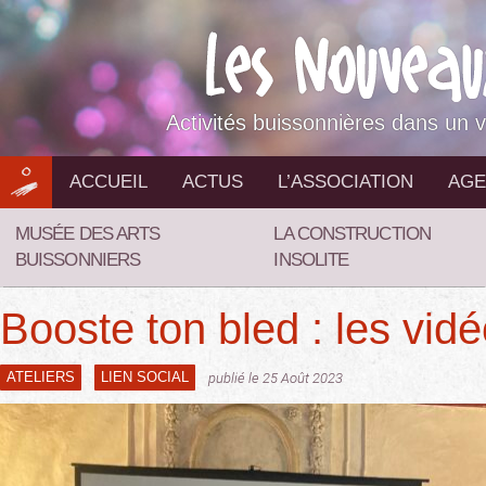
Aller
au
contenu
Activités buissonnières dans un v
ACCUEIL
ACTUS
L’ASSOCIATION
AGE
MUSÉE DES ARTS
LA CONSTRUCTION
BUISSONNIERS
INSOLITE
Booste ton bled : les vid
ATELIERS
LIEN SOCIAL
publié le 25 Août 2023