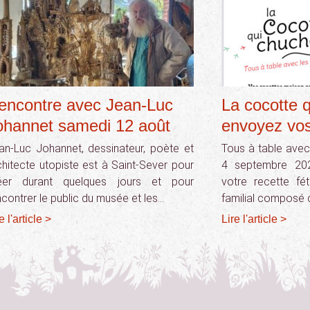
encontre avec Jean-Luc
La cocotte q
ohannet samedi 12 août
envoyez vos
an-Luc Johannet, dessinateur, poète et
Tous à table avec 
chitecte utopiste est à Saint-Sever pour
4 septembre 202
éer durant quelques jours et pour
votre recette fét
ncontrer le public du musée et les…
familial composé
e l'article >
Lire l'article >