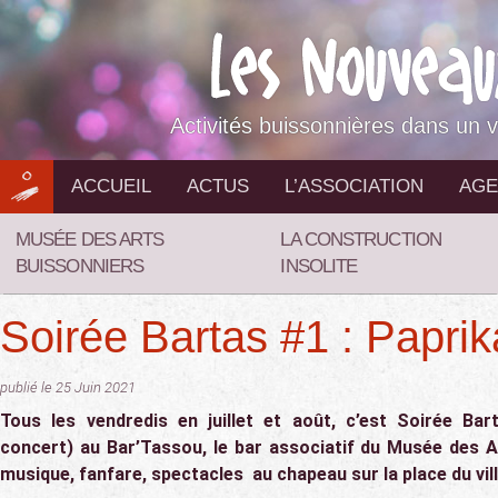
Aller
au
contenu
Activités buissonnières dans un v
ACCUEIL
ACTUS
L’ASSOCIATION
AGE
MUSÉE DES ARTS
LA CONSTRUCTION
BUISSONNIERS
INSOLITE
Soirée Bartas #1 : Paprik
publié le 25 Juin 2021
Tous les vendredis en juillet et août, c’est Soirée Ba
concert) au Bar’Tassou, le bar associatif du Musée des A
musique, fanfare, spectacles au chapeau sur la place du vil