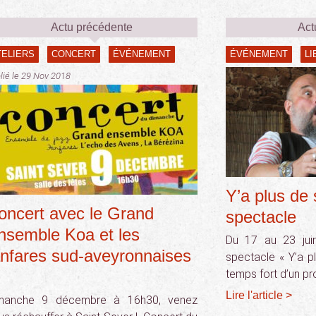
Actu précédente
Act
TELIERS
CONCERT
ÉVÉNEMENT
ÉVÉNEMENT
LI
lié le 29 Nov 2018
Y’a plus de 
oncert avec le Grand
spectacle
nsemble Koa et les
Du 17 au 23 jui
anfares sud-aveyronnaises
spectacle « Y’a pl
temps fort d’un pro
Lire l'article >
manche 9 décembre à 16h30, venez