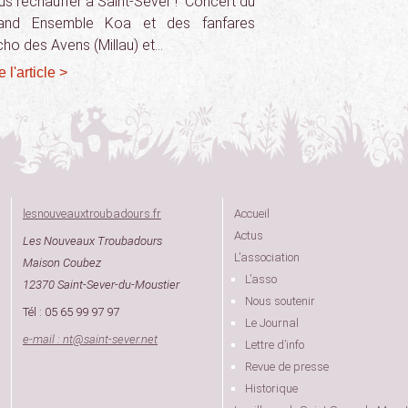
us réchauffer à Saint-Sever ! Concert du
and Ensemble Koa et des fanfares
Echo des Avens (Millau) et…
e l'article >
lesnouveauxtroubadours.fr
Accueil
Actus
Les Nouveaux Troubadours
L’association
Maison Coubez
L’asso
12370 Saint-Sever-du-Moustier
Nous soutenir
Tél : 05 65 99 97 97
Le Journal
e-mail : nt
@
saint-sever.net
Lettre d’info
Revue de presse
Historique