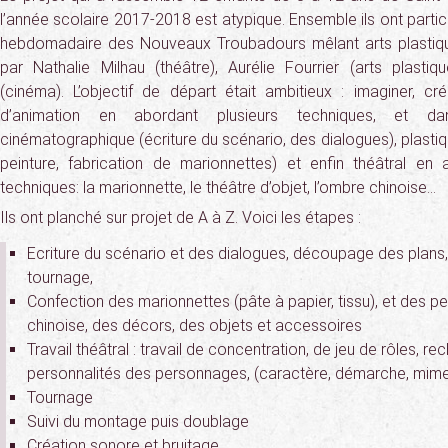
l’année scolaire 2017-2018 est atypique. Ensemble ils ont partici
hebdomadaire des Nouveaux Troubadours mêlant arts plastiqu
par Nathalie Milhau (théâtre), Aurélie Fourrier (arts plastiq
(cinéma). L’objectif de départ était ambitieux : imaginer, c
d’animation en abordant plusieurs techniques, et d
cinématographique (écriture du scénario, des dialogues), plastiq
peinture, fabrication de marionnettes) et enfin théâtral en 
techniques: la marionnette, le théâtre d’objet, l’ombre chinoise…
Ils ont planché sur projet de A à Z. Voici les étapes :
Ecriture du scénario et des dialogues, découpage des plans,
tournage,
Confection des marionnettes (pâte à papier, tissu), et des
chinoise, des décors, des objets et accessoires
Travail théâtral : travail de concentration, de jeu de rôles, r
personnalités des personnages, (caractère, démarche, mime
Tournage
Suivi du montage puis doublage
Création sonore et bruitage