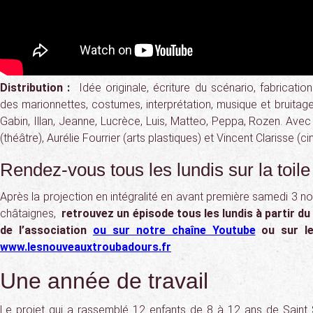
Distribution :
Idée originale, écriture du scénario, fabricatio
des marionnettes, costumes, interprétation, musique et bruitages
Gabin, Illan, Jeanne, Lucrèce, Luis, Matteo, Peppa, Rozen. Avec 
(théâtre), Aurélie Fourrier (arts plastiques) et Vincent Clarisse (c
Rendez-vous tous les lundis sur la toile
Après la projection en intégralité en avant première samedi 3 
châtaignes,
retrouvez un épisode t
ous les lundis à partir du
de l’association
ou sur notre chaîne Youtube
ou sur le 
www.lesnouveauxtroubadours.fr
Une année de travail
Le projet qui a rassemblé 12 enfants de 8 à 12 ans de Saint