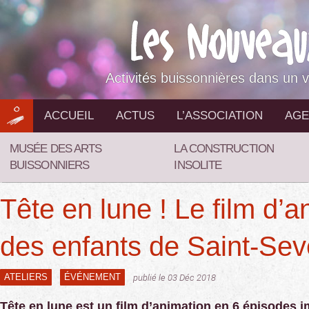
Aller
au
contenu
Activités buissonnières dans un v
ACCUEIL
ACTUS
L’ASSOCIATION
AGE
MUSÉE DES ARTS
LA CONSTRUCTION
BUISSONNIERS
INSOLITE
Tête en lune ! Le film d’a
des enfants de Saint-Sev
ATELIERS
ÉVÉNEMENT
publié le 03 Déc 2018
Tête en lune est un film d’animation en 6 épisodes i