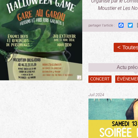
Organisé par le Comité
Moustier et Les N
Faceb
Tw
partager l'article :
< Toutes
Actu pré
CONCERT
ÉVÉNEME
Juil 2024