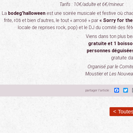
Tarifs : 10€/adulte et 6€/mineur.
La
bodeg’halloween
est une soirée musicale et festive où chac
frite, rôti et bien d’autres, le tout « arrosé » par
« Sorry for the
locale de reprises rock, pop) et le DJ du comité des fê
Viens dans ton plus b
gratuite et 1 boiss
personnes
déguisée
gratuite da
Organisé par le Comité
Moustier et Les Nouve
Faceb
Tw
partager l'article :
< Toutes