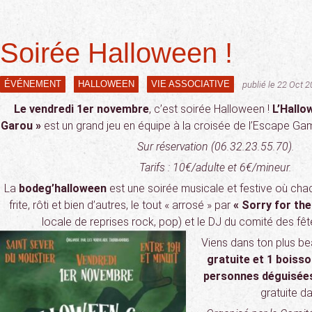
Soirée Halloween !
ÉVÉNEMENT
HALLOWEEN
VIE ASSOCIATIVE
publié le 22 Oct 
Le vendredi 1er novembre
, c’est soirée Halloween !
L’Hallo
Garou »
est un grand jeu en équipe à la croisée de l’Escape Gam
Sur réservation
(06.32.23.55.70).
Tarifs : 10€/adulte et 6€/mineur.
La
bodeg’halloween
est une soirée musicale et festive où chac
frite, rôti et bien d’autres, le tout « arrosé » par
« Sorry for the
locale de reprises rock, pop) et le DJ du comité des fê
Viens dans ton plus b
gratuite et 1 boiss
personnes
déguisée
gratuite da