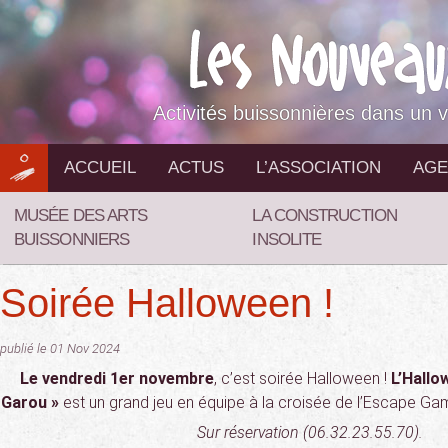
Aller
au
contenu
Activités buissonnières dans un v
ACCUEIL
ACTUS
L’ASSOCIATION
AGE
MUSÉE DES ARTS
LA CONSTRUCTION
BUISSONNIERS
INSOLITE
Soirée Halloween !
publié le 01 Nov 2024
Le vendredi 1er novembre
, c’est soirée Halloween !
L’Hallo
Garou »
est un grand jeu en équipe à la croisée de l’Escape Gam
Sur réservation
(06.32.23.55.70).