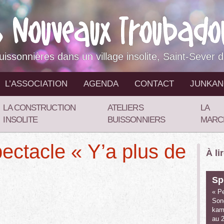
buissonnières dans un village insolite, Saint-Sever 
L’ASSOCIATION
AGENDA
CONTACT
JUNKA
LA CONSTRUCTION
ATELIERS
LA
INSOLITE
BUISSONNIERS
MARC
ectacle « Y’a plus de
À li
Sp
« Pe
Son
kami
au 