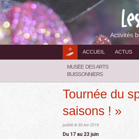
Aller
au
contenu
Activités 
ACCUEIL
ACTUS
MUSÉE DES ARTS
BUISSONNIERS
Tournée du sp
saisons ! »
publié le 30 Avr 2019
Du 17 au 23 juin