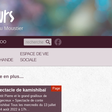
du Moustier
NOO
ESPACE DE VIE
HANDE
SOCIALE
re en plus…
Page
ectacle de kamishibaï
tit Pierre et le grand grailloux de
gecreux » Spectacle de conte
shibaï Tous les mercredis du 13 juillet
24 août 2022 à 17h…