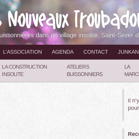
buissonnières dans un village insolite, Saint-Sever 
L’ASSOCIATION
AGENDA
CONTACT
JUNKA
LA CONSTRUCTION
ATELIERS
LA
INSOLITE
BUISSONNIERS
MARC
Il n
pour
Rece