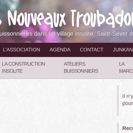
buissonnières dans un village insolite, Saint-Sever 
L’ASSOCIATION
AGENDA
CONTACT
JUNKA
LA CONSTRUCTION
ATELIERS
LA
INSOLITE
BUISSONNIERS
MARC
Il n
pour
Rece