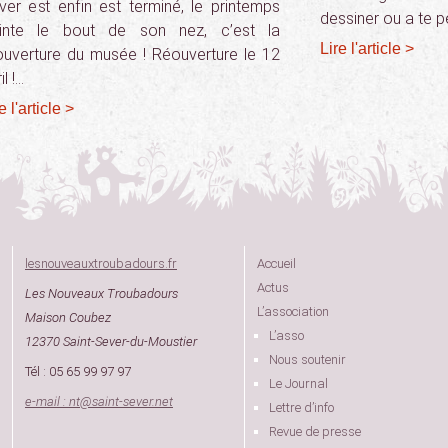
hiver est enfin est terminé, le printemps
dessiner ou a te p
inte le bout de son nez, c’est la
Lire l'article >
ouverture du musée ! Réouverture le 12
il !…
e l'article >
lesnouveauxtroubadours.fr
Accueil
Actus
Les Nouveaux Troubadours
L’association
Maison Coubez
L’asso
12370 Saint-Sever-du-Moustier
Nous soutenir
Tél : 05 65 99 97 97
Le Journal
e-mail : nt
@
saint-sever.net
Lettre d’info
Revue de presse