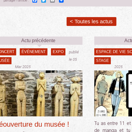
Facebook
Twitter
Email
partager l'article :
< Toutes les actus
Actu précédente
Act
ONCERT
ÉVÉNEMENT
EXPO
ESPACE DE VIE S
publié
le 05
USÉE
STAGE
Mar 2025
2025
éouverture du musée !
Tu as entre 11 et
de manga et tu 