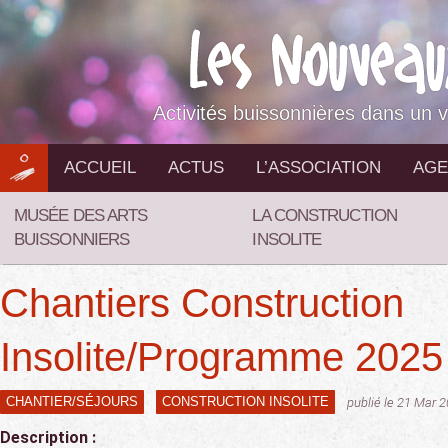
Aller
au
contenu
Activités buissonnières dans un v
ACCUEIL
ACTUS
L’ASSOCIATION
AGE
MUSÉE DES ARTS
LA CONSTRUCTION
BUISSONNIERS
INSOLITE
Chantiers Construction
Insolite/Programme 2025
CHANTIER/SÉJOURS
CONSTRUCTION INSOLITE
publié le 21 Mar 
Description :