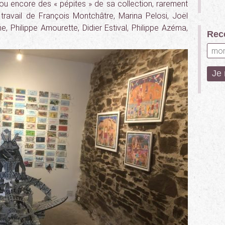
ou encore des « pépites » de sa collection, rarement
travail de François Montchâtre, Marina Pelosi, Joël
 Philippe Amourette, Didier Estival, Philippe Azéma,
Rece