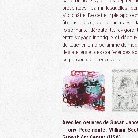
carte blanche. Quelques pépites d
présentées, parmi lesquelles cer
Monchâtre. De cette triple approche
fil sans a priori, pour donner à voir
foisonnante, déroutante, revigoran
entre voyage initiatique et découve
de toucher. Un programme de médiat
des ateliers et des conférences 
ce parcours de découverte.
Avec les oeuvres de Susan Janow
Tony Pedemonte, William Scott
Growth Art Center (USA).