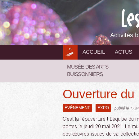
Aller
au
contenu
Activités 
ACCUEIL
ACTUS
MUSÉE DES ARTS
BUISSONNIERS
Ouverture du 
ÉVÉNEMENT
EXPO
publié le 17 
C’est la réouverture ! L’équipe du
portes le jeudi 20 mai 2021. Le m
des œuvres issues de sa collection d