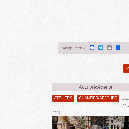
Facebook
Twitter
Email
partager l'article :
<
Actu précédente
ATELIERS
CHANTIER/SÉJOURS
publ
25 
2021