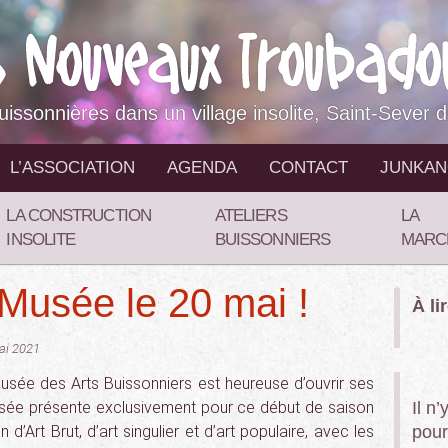
buissonnières dans un village insolite, Saint-Sever 
L’ASSOCIATION
AGENDA
CONTACT
JUNKA
LA CONSTRUCTION
ATELIERS
LA
INSOLITE
BUISSONNIERS
MARC
Musée le 20 mai !
À li
Mai 2021
 musée des Arts Buissonniers est heureuse d’ouvrir ses
usée présente exclusivement pour ce début de saison
Il n
’Art Brut, d’art singulier et d’art populaire, avec les
pour