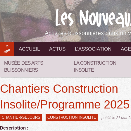
Aller
au
contenu
Activités buissonnières dans un v
ACCUEIL
ACTUS
L’ASSOCIATION
AGE
MUSÉE DES ARTS
LA CONSTRUCTION
BUISSONNIERS
INSOLITE
Chantiers Construction
Insolite/Programme 2025
CHANTIER/SÉJOURS
CONSTRUCTION INSOLITE
publié le 21 Mar 
Description :