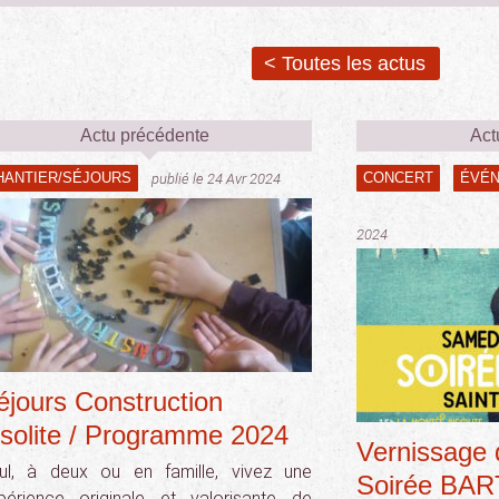
< Toutes les actus
Actu précédente
Act
HANTIER/SÉJOURS
CONCERT
ÉVÉ
publié le 24 Avr 2024
2024
éjours Construction
nsolite / Programme 2024
Vernissage d
ul, à deux ou en famille, vivez une
Soirée BA
périence originale et valorisante de