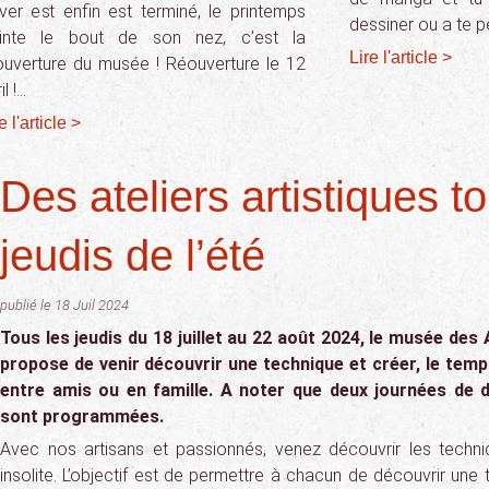
hiver est enfin est terminé, le printemps
dessiner ou a te p
inte le bout de son nez, c’est la
Lire l'article >
ouverture du musée ! Réouverture le 12
il !…
e l'article >
Des ateliers artistiques to
jeudis de l’été
publié le 18 Juil 2024
Tous les jeudis du 18 juillet au 22 août 2024, le musée des
propose de venir découvrir une technique et créer, le temps
entre amis ou en famille. A noter que deux journées de 
sont programmées.
Avec nos artisans et passionnés, venez découvrir les techni
insolite. L’objectif est de permettre à chacun de découvrir une