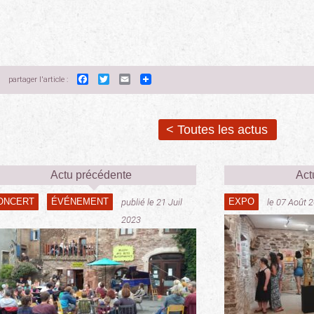
Facebook
Twitter
Email
partager l'article :
< Toutes les actus
Actu précédente
Act
ONCERT
ÉVÉNEMENT
EXPO
publié le 21 Juil
le 07 Août 
2023