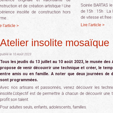
Soirée BARTAS le s
nstruction et de création artistique ! Une
de 15h : 15h : La
périence insolite de construction hors
de vitesse et free
rme…
Lire l'article >
e l'article >
Atelier insolite mosaïque
publié le 10 Août 2023
Tous les jeudis du 13 juillet au 10 août 2023, le musée des
propose de venir découvrir une technique et créer, le temps
entre amis ou en famille. A noter que deux journées de 
sont programmées.
Avec nos artisans et passionnés, venez découvrir les techni
insolite.L’objectif est de permettre à chacun de découvrir une
profit son talent.
Pour adultes seuls, enfants, adolescents, familles.