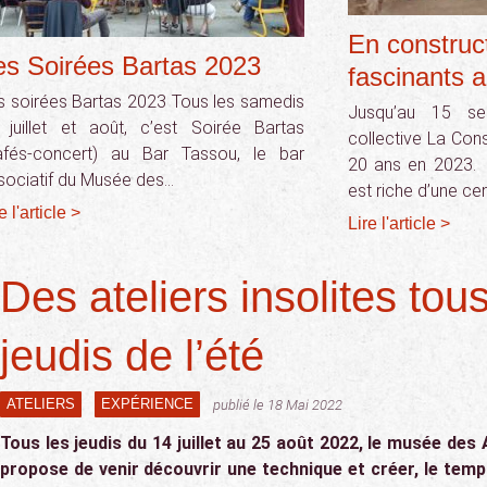
En construct
es Soirées Bartas 2023
fascinants 
s soirées Bartas 2023 Tous les samedis
Jusqu’au 15 se
 juillet et août, c’est Soirée Bartas
collective La Cons
afés-concert) au Bar Tassou, le bar
20 ans en 2023. 
sociatif du Musée des…
est riche d’une ce
e l'article >
Lire l'article >
Des ateliers insolites tous
jeudis de l’été
ATELIERS
EXPÉRIENCE
publié le 18 Mai 2022
Tous les jeudis du 14 juillet au 25 août 2022, le musée des
propose de venir découvrir une technique et créer, le temps