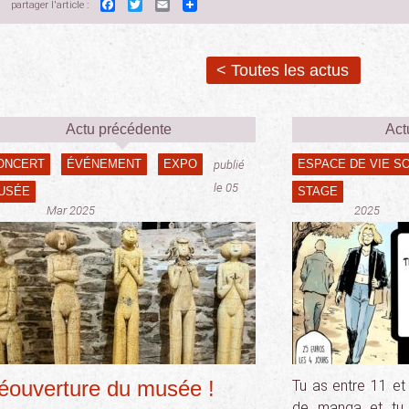
Facebook
Twitter
Email
partager l'article :
< Toutes les actus
Actu précédente
Act
ONCERT
ÉVÉNEMENT
EXPO
ESPACE DE VIE S
publié
le 05
USÉE
STAGE
Mar 2025
2025
éouverture du musée !
Tu as entre 11 et
de manga et tu 