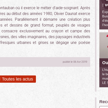
: 
ntauban où il exerce le métier d’aide-soignant. Après
Expo
tres au début des années 1980, Olivier Daunat exerce
Buis
années. Parallèlement il démarre une création plus
d’ét
ures et dessins de grand format, peuplés de visages
l’h
 se consacre exclusivement au crayon et campe des
ines, des villes imaginaires, des paysages industriels
es fresques urbaines et grises se dégage une poésie
publié le 06 Avr 2019
Ou
L’hi
le b
 Toutes les actus
mus
LE
Rece