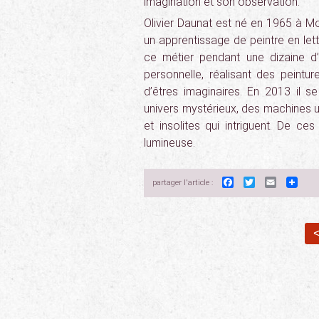
imagination et son observation.
Olivier Daunat est né en 1965 à Mo
un apprentissage de peintre en let
ce métier pendant une dizaine d’
personnelle, réalisant des peint
d’êtres imaginaires. En 2013 il
univers mystérieux, des machines us
et insolites qui intriguent. De c
lumineuse.
Facebook
Twitter
Email
partager l'article :
<