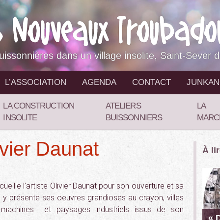
buissonnières dans un village insolite, Saint-Sever 
L’ASSOCIATION
AGENDA
CONTACT
JUNKA
LA CONSTRUCTION
ATELIERS
LA
INSOLITE
BUISSONNIERS
MARC
ivier Daunat
À li
eille l’artiste Olivier Daunat pour son ouverture et sa
Il y présente ses oeuvres grandioses au crayon, villes
s, machines et paysages industriels issus de son
« 