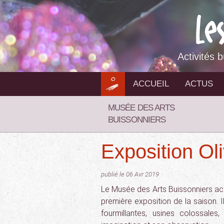
Aller
au
contenu
Activités 
ACCUEIL
ACTUS
MUSÉE DES ARTS
BUISSONNIERS
Exposition Ol
publié le 06 Avr 2019
Le Musée des Arts Buissonniers accu
première exposition de la saison. 
fourmillantes, usines colossale