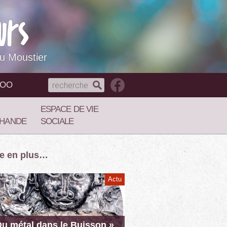
du Moustier
NOO
ESPACE DE VIE
HANDE
SOCIALE
re en plus…
Actu
Du métal dans le Buisson »