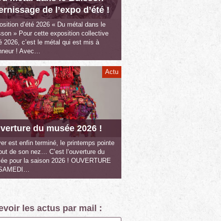
vernissage de l’expo d’été !
sition d’été 2026 « Du métal dans le
son » Pour cette exposition collective
é 2026, c’est le métal qui est mis à
onneur ! Avec…
Actu
verture du musée 2026 !
ver est enfin terminé, le printemps pointe
out de son nez… C’est l‘ouverture du
ée pour la saison 2026 ! OUVERTURE
 SAMEDI…
voir les actus par mail :