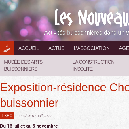
Aller
au
contenu
Activités buissonnières dans un v
ACCUEIL
ACTUS
L’ASSOCIATION
AGE
MUSÉE DES ARTS
LA CONSTRUCTION
BUISSONNIERS
INSOLITE
Exposition-résidence Ch
buissonnier
EXPO
publié le 07 Juil 2022
Du 16 juillet au 5 novembre