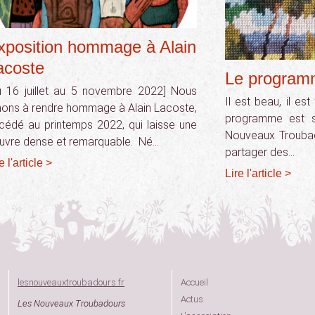
xposition hommage à Alain
acoste
Le program
u 16 juillet au 5 novembre 2022] Nous
Il est beau, il est 
nons à rendre hommage à Alain Lacoste,
programme est so
cédé au printemps 2022, qui laisse une
Nouveaux Troubado
uvre dense et remarquable. Né…
partager des…
e l'article >
Lire l'article >
lesnouveauxtroubadours.fr
Accueil
Actus
Les Nouveaux Troubadours