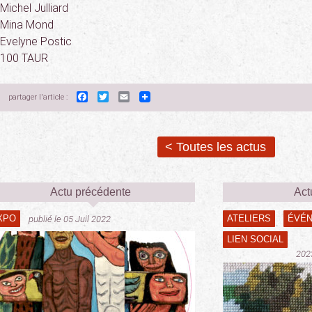
Michel Julliard
Mina Mond
Evelyne Postic
100 TAUR
Facebook
Twitter
Email
partager l'article :
< Toutes les actus
Actu précédente
Act
XPO
ATELIERS
ÉVÉ
publié le 05 Juil 2022
LIEN SOCIAL
202