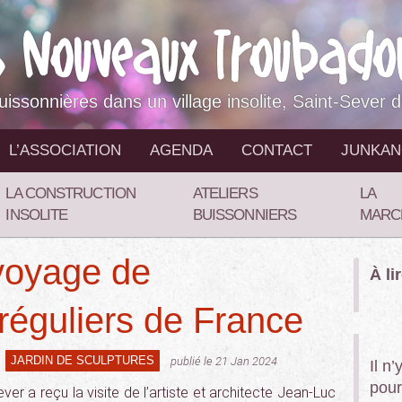
buissonnières dans un village insolite, Saint-Sever 
L’ASSOCIATION
AGENDA
CONTACT
JUNKA
LA CONSTRUCTION
ATELIERS
LA
INSOLITE
BUISSONNIERS
MARC
voyage de
À li
rréguliers de France
JARDIN DE SCULPTURES
publié le 21 Jan 2024
Il n
pour
er a reçu la visite de l’artiste et architecte Jean-Luc