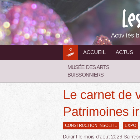
Aller
au
contenu
Activités 
ACCUEIL
ACTUS
MUSÉE DES ARTS
BUISSONNIERS
Le carnet de 
Patrimoines i
CONSTRUCTION INSOLITE
EXPO
Durant le mois d’août 2023 Saint-sev