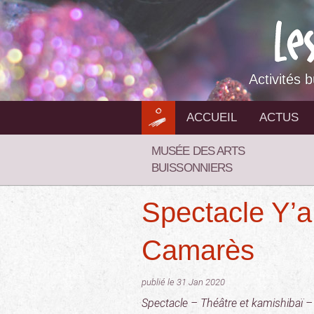
Aller
au
contenu
Activités 
ACCUEIL
ACTUS
MUSÉE DES ARTS
BUISSONNIERS
Spectacle Y’a
Camarès
publié le 31 Jan 2020
Spectacle – Théâtre et kamishibaï – 