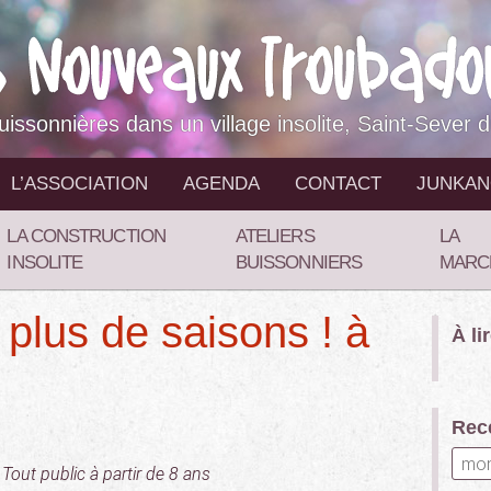
buissonnières dans un village insolite, Saint-Sever 
L’ASSOCIATION
AGENDA
CONTACT
JUNKA
LA CONSTRUCTION
ATELIERS
LA
INSOLITE
BUISSONNIERS
MARC
 plus de saisons ! à
À li
Rece
Tout public à partir de 8 ans