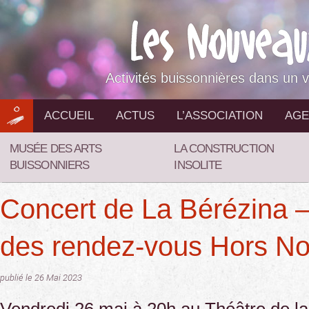
Aller
au
contenu
Activités buissonnières dans un v
ACCUEIL
ACTUS
L’ASSOCIATION
AGE
MUSÉE DES ARTS
LA CONSTRUCTION
BUISSONNIERS
INSOLITE
Concert de La Bérézina –
des rendez-vous Hors N
publié le 26 Mai 2023