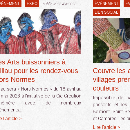
VÉNEMENT
EXPO
ÉVÉNEMENT
E
publié le 23 Avr 2023
LIEN SOCIAL
es Arts buissonniers à
illau pour les rendez-vous
Couvre les ar
ors Normes
villages pre
couleurs
llau sera « Hors Normes » du 18 avril au
mai 2023 à l’initiative de la Cie Création
Impossible de p
phémère avec de nombreux
passants et les
énements…
Belmont, Saint Se
et Camarès : les a
e l'article >
Lire l'article >