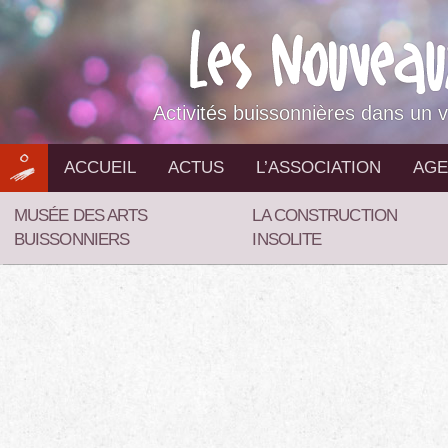
Aller
au
contenu
Activités buissonnières dans un v
ACCUEIL
ACTUS
L’ASSOCIATION
AGE
MUSÉE DES ARTS
LA CONSTRUCTION
BUISSONNIERS
INSOLITE