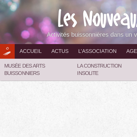
Aller
au
contenu
Activités buissonnières dans un v
ACCUEIL
ACTUS
L’ASSOCIATION
AGE
MUSÉE DES ARTS
LA CONSTRUCTION
BUISSONNIERS
INSOLITE