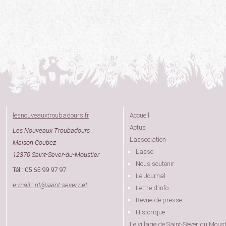
lesnouveauxtroubadours.fr
Accueil
Actus
Les Nouveaux Troubadours
L’association
Maison Coubez
L’asso
12370 Saint-Sever-du-Moustier
Nous soutenir
Tél : 05 65 99 97 97
Le Journal
e-mail : nt
@
saint-sever.net
Lettre d’info
Revue de presse
Historique
Le village de Saint-Sever du Moust