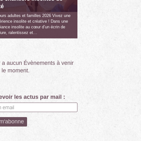
té
urs adultes et familles 2026 Vivez une
rience insolite et créative ! Dans une
ance insolite au cœur d’un écrin de
ure, ralentissez et…
’y a aucun Évènements à venir
 le moment.
voir les actus par mail :