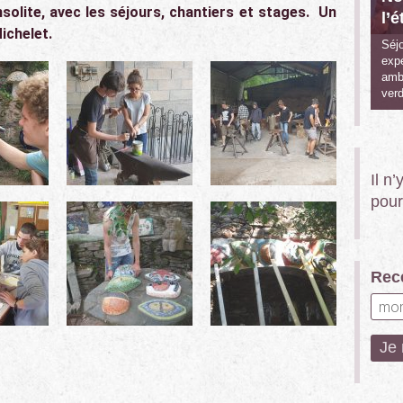
nsolite,
avec les séjours, chantiers et stages. Un
l’é
Michelet.
Séjo
expé
ambi
verd
Il n
pour
Rece