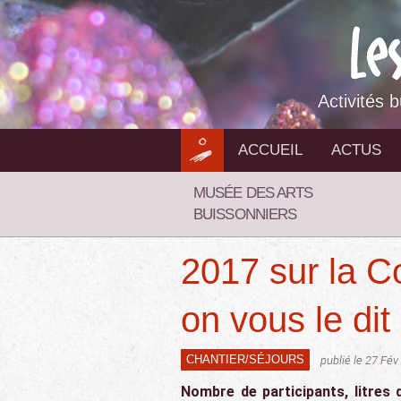
Aller
au
contenu
Activités 
ACCUEIL
ACTUS
MUSÉE DES ARTS
BUISSONNIERS
2017 sur la Co
on vous le dit
CHANTIER/SÉJOURS
publié le 27 Fév
Nombre de participants, litres 