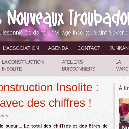
buissonnières dans un village insolite, Saint-Sever 
L’ASSOCIATION
AGENDA
CONTACT
JUNKA
LA CONSTRUCTION
ATELIERS
LA
INSOLITE
BUISSONNIERS
MARC
nstruction Insolite :
À li
 avec des chiffres !
 2018
de sueur…. Le total des chiffres et des êtres de
No