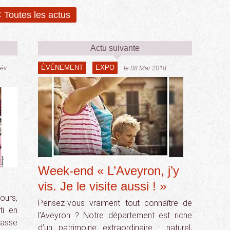
 Toutes les actus
Actu suivante
ÉVÉNEMENT
EXPO
Fév
le 08 Mar 2018
Week-end « L’Aveyron, j’y
vis. Je le visite aussi ! »
ours,
Pensez-vous vraiment tout connaître de
ti en
l’Aveyron ? Notre département est riche
passe
d’un patrimoine extraordinaire : naturel,