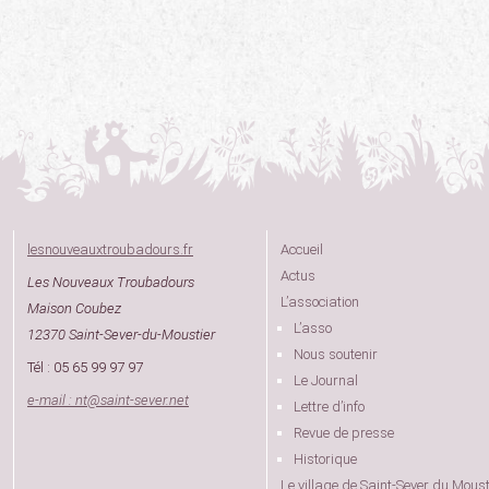
lesnouveauxtroubadours.fr
Accueil
Actus
Les Nouveaux Troubadours
L’association
Maison Coubez
L’asso
12370 Saint-Sever-du-Moustier
Nous soutenir
Tél : 05 65 99 97 97
Le Journal
e-mail : nt
@
saint-sever.net
Lettre d’info
Revue de presse
Historique
Le village de Saint-Sever du Moust