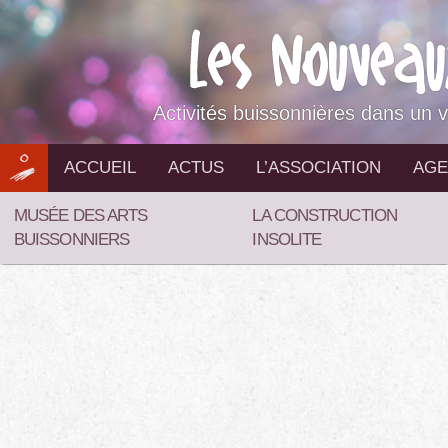
Aller
au
contenu
Activités buissonnières dans un v
ACCUEIL
ACTUS
L’ASSOCIATION
AGE
MUSÉE DES ARTS
LA CONSTRUCTION
BUISSONNIERS
INSOLITE