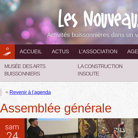
Aller
au
contenu
Activités buissonnières dans un v
ACCUEIL
ACTUS
L’ASSOCIATION
AGE
MUSÉE DES ARTS
LA CONSTRUCTION
BUISSONNIERS
INSOLITE
<
Revenir à l'agenda
Assemblée générale
sam
24