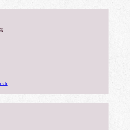
30
s.fr