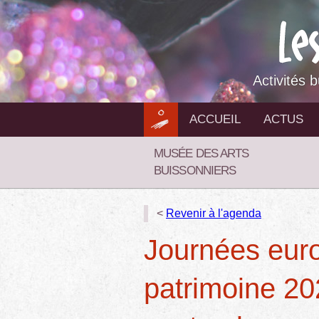
Aller
au
contenu
Activités 
ACCUEIL
ACTUS
MUSÉE DES ARTS
BUISSONNIERS
<
Revenir à l'agenda
Journées eur
patrimoine 20