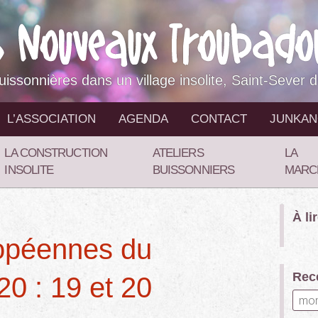
buissonnières dans un village insolite, Saint-Sever 
L’ASSOCIATION
AGENDA
CONTACT
JUNKA
LA CONSTRUCTION
ATELIERS
LA
INSOLITE
BUISSONNIERS
MARC
À li
opéennes du
Rece
20 : 19 et 20