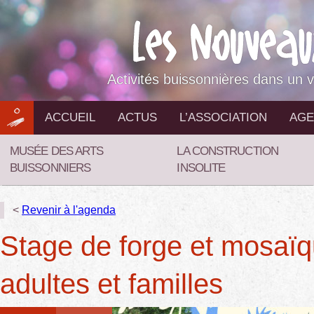
Aller
au
contenu
Activités buissonnières dans un v
ACCUEIL
ACTUS
L’ASSOCIATION
AGE
MUSÉE DES ARTS
LA CONSTRUCTION
BUISSONNIERS
INSOLITE
<
Revenir à l'agenda
Stage de forge et mosaï
adultes et familles