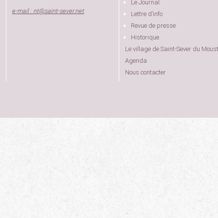
Le Journal
e-mail : nt
@
saint-sever.net
Lettre d’info
Revue de presse
Historique
Le village de Saint-Sever du Moust
Agenda
Nous contacter