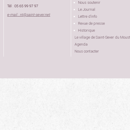
Nous soutenir
Tél : 05 65 99 97 97
Le Journal
e-mail : nt
@
saint-sever.net
Lettre d’info
Revue de presse
Historique
Le village de Saint-Sever du Moust
Agenda
Nous contacter