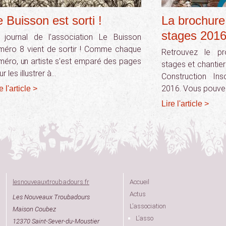
e Buisson est sorti !
La brochure
stages 2016 
 journal de l’association Le Buisson
méro 8 vient de sortir ! Comme chaque
Retrouvez le p
méro, un artiste s’est emparé des pages
stages et chantier
r les illustrer à…
Construction Ins
2016. Vous pouvez
e l'article >
Lire l'article >
lesnouveauxtroubadours.fr
Accueil
Actus
Les Nouveaux Troubadours
L’association
Maison Coubez
L’asso
12370 Saint-Sever-du-Moustier