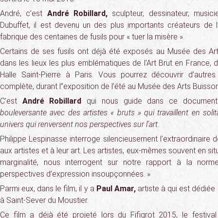
André, c’est
André Robillard,
sculpteur, dessinateur, music
Dubuffet, il est devenu un des plus importants créateurs de l’
fabrique des centaines de fusils pour « tuer la misère ».
Certains de ses fusils ont déjà été exposés au Musée des A
dans les lieux les plus emblématiques de l’Art Brut en France, 
Halle Saint-Pierre à Paris. Vous pourrez découvrir d’autre
complète, durant l’’exposition de l’été au Musée des Arts Buisson
C’est
André Robillard
qui nous guide dans ce document
bouleversante avec des artistes « bruts » qui travaillent en soli
univers qui renversent nos perspectives sur l’art
.
Philippe Lespinasse interroge silencieusement l’extraordinaire 
aux artistes et à leur art. Les artistes, eux-mêmes souvent en si
marginalité, nous interrogent sur notre rapport à la nor
perspectives d’expression insoupçonnées. »
Parmi eux, dans le film, il y a
Paul Amar,
artiste à qui est dédié
à Saint-Sever du Moustier.
Ce film a déjà été projeté lors du Fifigrot 2015, le festiva