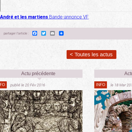
André et les martiens
Bande-annonce VF
Facebook
Twitter
Email
partager l'article :
< Toutes les actus
Actu précédente
Act
NFO
INFO
publié le 20 Fév 2016
le 18 Mar 20