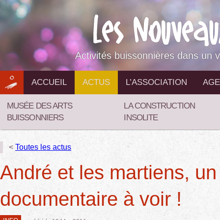
Aller
au
contenu
Activités buissonnières dans un v
ACCUEIL
ACTUS
L’ASSOCIATION
AGE
MUSÉE DES ARTS
LA CONSTRUCTION
BUISSONNIERS
INSOLITE
<
Toutes les actus
André et les martiens, un
documentaire à voir !