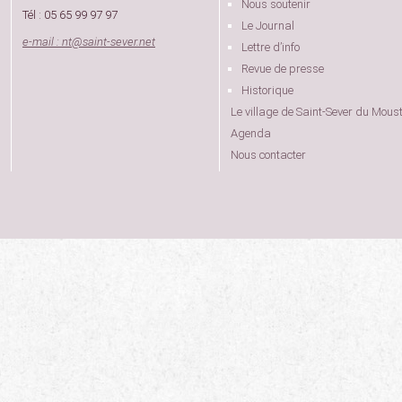
Nous soutenir
Tél : 05 65 99 97 97
Le Journal
e-mail : nt
@
saint-sever.net
Lettre d’info
Revue de presse
Historique
Le village de Saint-Sever du Moust
Agenda
Nous contacter