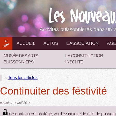
Aller
au
contenu
Activités buissonnières dans un v
ACCUEIL
ACTUS
L’ASSOCIATION
AGE
MUSÉE DES ARTS
LA CONSTRUCTION
BUISSONNIERS
INSOLITE
<
Tous les articles
Continuiter des féstivité
publié le 16 Juil 2016
Ce contenu est protégé, veuillez indiquer le mot de passe 