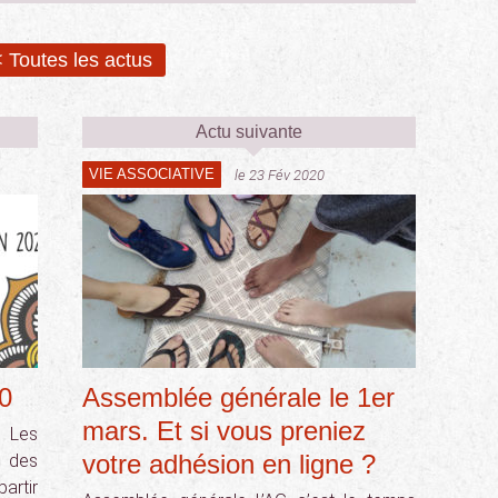
 Toutes les actus
Actu suivante
VIE ASSOCIATIVE
le 23 Fév 2020
0
Assemblée générale le 1er
mars. Et si vous preniez
 Les
votre adhésion en ligne ?
 des
artir