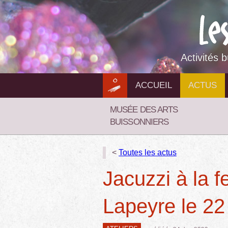
Aller
au
contenu
Activités 
ACCUEIL
ACTUS
MUSÉE DES ARTS
BUISSONNIERS
<
Toutes les actus
Jacuzzi à la f
Lapeyre le 22 