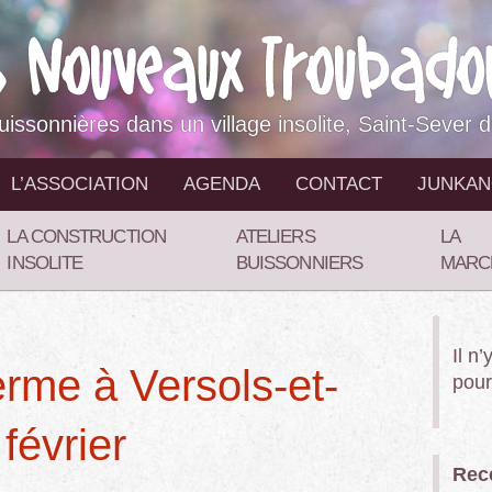
buissonnières dans un village insolite, Saint-Sever 
L’ASSOCIATION
AGENDA
CONTACT
JUNKA
LA CONSTRUCTION
ATELIERS
LA
INSOLITE
BUISSONNIERS
MARC
Il n
erme à Versols-et-
pour
février
Rece