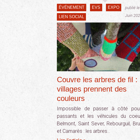
ÉVÉNEMENT
EVS
EXPO
publié le
Juin 20
LIEN SOCIAL
Couvre les arbres de fil : 
villages prennent des
couleurs
Impossible de passer à côté pou
passants et les véhicules du coe
Belmont, Saint Sever, Rebourguil, Br
et Camarès : les arbres…