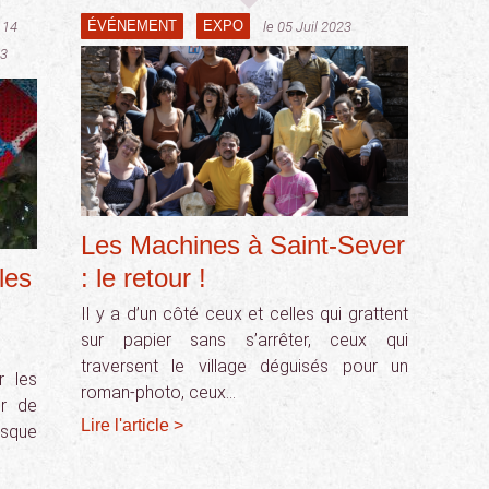
ÉVÉNEMENT
EXPO
 14
le 05 Juil 2023
23
Les Machines à Saint-Sever
les
: le retour !
Il y a d’un côté ceux et celles qui grattent
sur papier sans s’arrêter, ceux qui
traversent le village déguisés pour un
r les
roman-photo, ceux…
ur de
Lire l'article >
usque