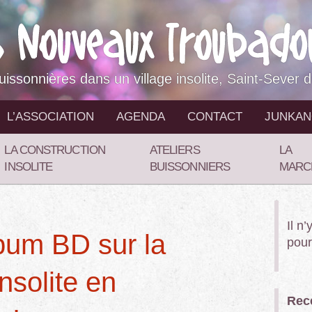
buissonnières dans un village insolite, Saint-Sever 
L’ASSOCIATION
AGENDA
CONTACT
JUNKA
LA CONSTRUCTION
ATELIERS
LA
INSOLITE
BUISSONNIERS
MARC
Il n
album BD sur la
pour
nsolite en
Rece