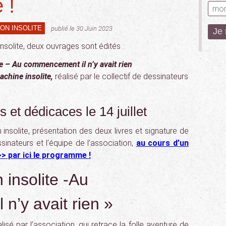
 !
ON INSOLITE
publié le 30 Juin 2023
nsolite, deux ouvrages sont édités :
te – Au commencement il n’y avait rien
chine insolite,
réalisé par le collectif de dessinateurs
s et dédicaces le 14 juillet
n insolite, présentation des deux livres et signature de
sinateurs et l’équipe de l’association,
au cours d’un
> par ici le programme !
 insolite -Au
n’y avait rien »
isé par l’association, qui retrace la folle aventure de