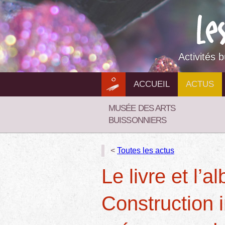
Aller
au
contenu
Activités 
ACCUEIL
ACTUS
MUSÉE DES ARTS
BUISSONNIERS
<
Toutes les actus
Le livre et l’
Construction i