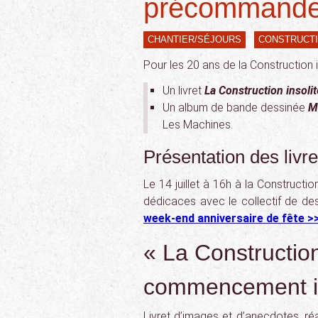
précommande
CHANTIER/SÉJOURS
CONSTRUCTI
Pour les 20 ans de la Construction i
Un livret
La Construction insoli
Un album de bande dessinée
Ma
Les Machines.
Présentation des livre
Le 14 juillet à 16h à la Constructio
dédicaces avec le collectif de des
week-end anniversaire de fête >>
« La Construction
commencement il 
Livret d’images et d’anecdotes, réal