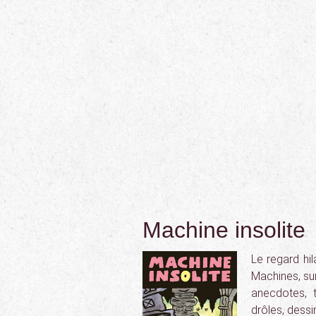
Machine insolite
Le regard hil
Machines, sur
anecdotes, t
drôles, dess