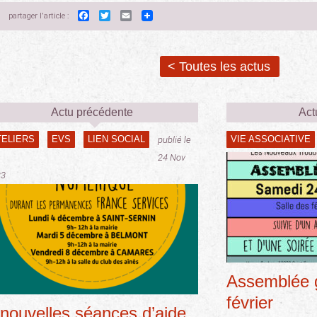
Facebook
Twitter
Email
partager l'article :
< Toutes les actus
Actu précédente
Act
TELIERS
EVS
LIEN SOCIAL
VIE ASSOCIATIVE
publié le
24 Nov
23
Assemblée g
février
 nouvelles séances d’aide