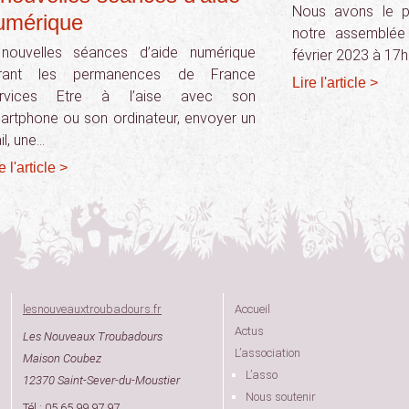
Nous avons le pl
umérique
notre assemblée
nouvelles séances d’aide numérique
février 2023 à 17h
rant les permanences de France
Lire l'article >
rvices Etre à l’aise avec son
artphone ou son ordinateur, envoyer un
il, une…
e l'article >
lesnouveauxtroubadours.fr
Accueil
Actus
Les Nouveaux Troubadours
L’association
Maison Coubez
L’asso
12370 Saint-Sever-du-Moustier
Nous soutenir
Tél : 05 65 99 97 97