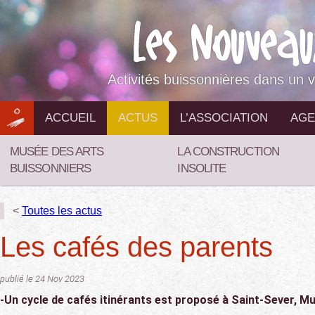
Aller
au
contenu
Activités buissonnières dans un v
ACCUEIL
ACTUS
L’ASSOCIATION
AGE
MUSÉE DES ARTS
LA CONSTRUCTION
BUISSONNIERS
INSOLITE
<
Toutes les actus
Les cafés des parents
publié le 24 Nov 2023
-Un cycle de cafés itinérants est proposé à Saint-Sever, Mu