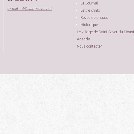
Le Journal
e-mail : nt
@
saint-sever.net
Lettre d’info
Revue de presse
Historique
Le village de Saint-Sever du Moust
Agenda
Nous contacter