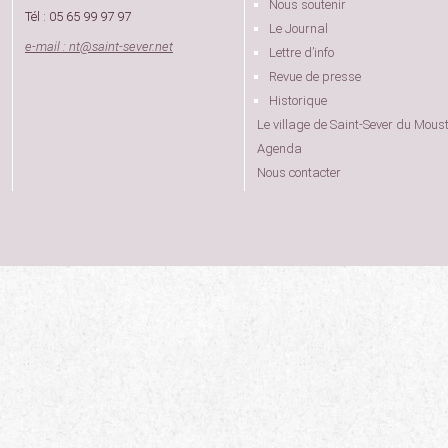
Nous soutenir
Tél : 05 65 99 97 97
Le Journal
e-mail : nt
@
saint-sever.net
Lettre d’info
Revue de presse
Historique
Le village de Saint-Sever du Moust
Agenda
Nous contacter