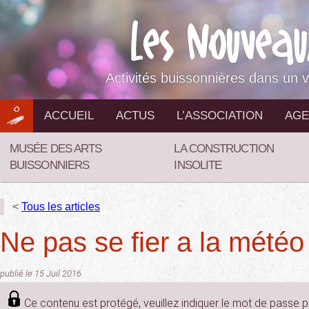
Aller
au
contenu
Activités buissonnières dans un v
ACCUEIL
ACTUS
L’ASSOCIATION
AGE
MUSÉE DES ARTS
LA CONSTRUCTION
BUISSONNIERS
INSOLITE
<
Tous les articles
Ne pas se fier a la météo 
publié le 15 Juil 2016
Ce contenu est protégé, veuillez indiquer le mot de passe 