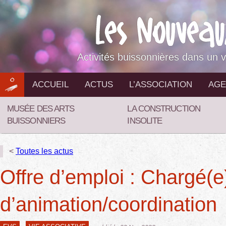
Aller
au
contenu
Activités buissonnières dans un v
ACCUEIL
ACTUS
L’ASSOCIATION
AGE
MUSÉE DES ARTS
LA CONSTRUCTION
BUISSONNIERS
INSOLITE
<
Toutes les actus
Offre d’emploi : Chargé(e
d’animation/coordination