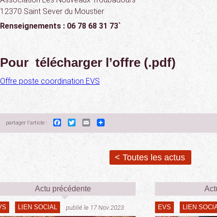
12370 Saint Sever du Moustier
Renseignements : 06 78 68 31 73`
Pour télécharger l’offre (.pdf)
Offre poste coordination EVS
Facebook
Twitter
Email
partager l'article :
< Toutes les actus
Actu précédente
Act
VS
LIEN SOCIAL
EVS
LIEN SOCI
publié le 17 Nov 2023