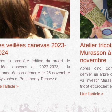
es veillées canevas 2023-
Atelier trico
024
Murasson à 
novembre
rès la première édition du projet de
illées canevas en 2022-2023, la
Après cinq co
conde édition démarre le 28 novembre
dernier, un arbre 
Sylvanès et Pousthomy. Pensez à…
va investir Murass
tricot et crochet 
e l'article >
Lire l'article >