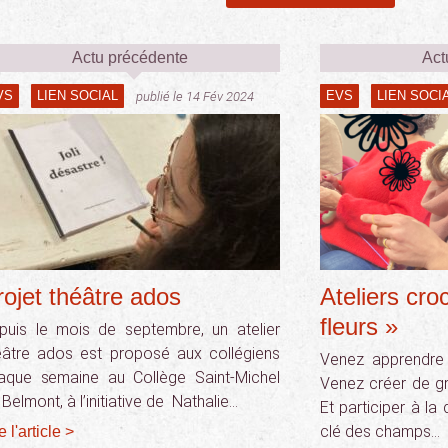
Actu précédente
Act
VS
LIEN SOCIAL
EVS
LIEN SOCI
publié le 14 Fév 2024
rojet théâtre ados
Ateliers cro
fleurs »
puis le mois de septembre, un atelier
éâtre ados est proposé aux collégiens
Venez apprendre 
aque semaine au Collège Saint-Michel
Venez créer de gr
Belmont, à l’initiative de Nathalie…
Et participer à la
clé des champs…
e l'article >