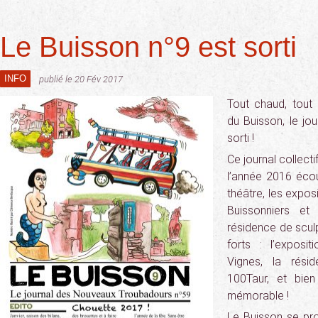
Le Buisson n°9 est sorti
INFO
publié le 20 Fév 2017
Tout chaud, tout 
du Buisson, le jou
sorti !
Ce journal collec
l’année 2016 écoul
théâtre, les expo
Buissonniers et 
résidence de scul
forts : l’expos
Vignes, la rési
100Taur, et bien
mémorable !
Le Buisson se pro