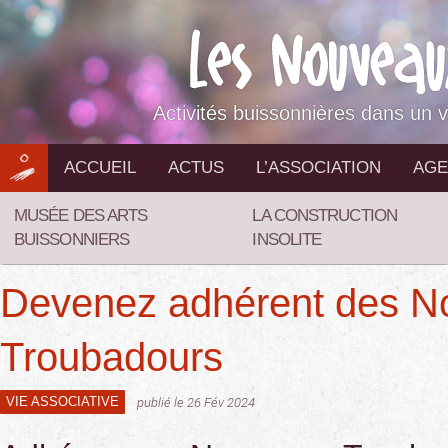
Aller
au
contenu
Activités buissonnières dans un v
ACCUEIL
ACTUS
L’ASSOCIATION
AGE
MUSÉE DES ARTS
LA CONSTRUCTION
BUISSONNIERS
INSOLITE
Devenez adhérent des N
Troubadours
VIE ASSOCIATIVE
publié le 26 Fév 2024