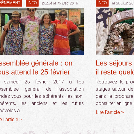
VÉNEMENT
INFO
INFO
publié le 19 Déc 2016
le 30 Juin 2
ssemblée générale : on
Les séjours 
ous attend le 25 février
il reste que
 samedi 25 février 2017 a lieu
Retrouvez le pr
Assemblée général de l’association
stages autour de 
ndez-vous pour les adhérents, les non-
dans la brochur
hérents, les anciens et les futurs
consulter en lign
névoles à…
Lire l'article >
e l'article >