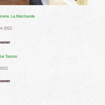
picerie La Marchande
re 2022
examen
Bar Tassou
 2022
examen