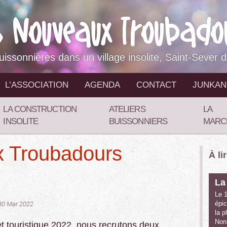
buissonnières dans un village insolite, Saint-Sever 
L’ASSOCIATION
AGENDA
CONTACT
JUNKA
LA CONSTRUCTION
ATELIERS
LA
INSOLITE
BUISSONNIERS
MARC
 Troubadours
À li
La
Le 1
épic
 30 Mar 2022
la p
No
et touristique 2022, nous recrutons deux