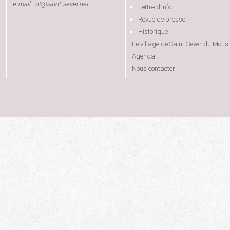
e-mail : nt
@
saint-sever.net
Lettre d’info
Revue de presse
Historique
Le village de Saint-Sever du Moust
Agenda
Nous contacter