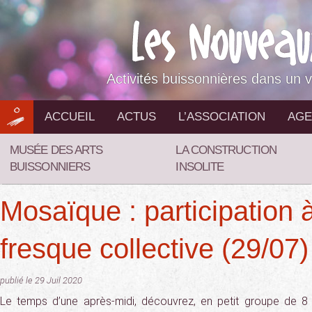
Aller
au
contenu
Activités buissonnières dans un v
ACCUEIL
ACTUS
L’ASSOCIATION
AGE
MUSÉE DES ARTS
LA CONSTRUCTION
BUISSONNIERS
INSOLITE
Mosaïque : participation 
fresque collective (29/07)
publié le 29 Juil 2020
Le temps d’une après-midi, découvrez, en petit groupe de 