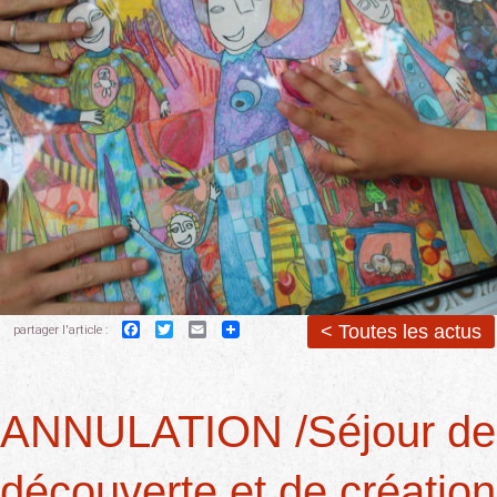
Facebook
Twitter
Email
< Toutes les actus
partager l'article :
ANNULATION /Séjour de
découverte et de création 