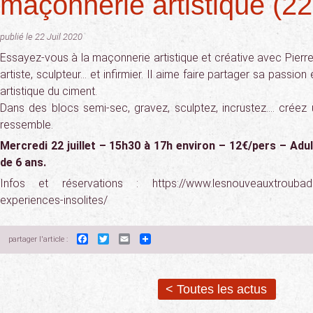
maçonnerie artistique (22
publié le 22 Juil 2020
Essayez-vous à la maçonnerie artistique et créative avec Pierre.
artiste, sculpteur… et infirmier. Il aime faire partager sa passion
artistique du ciment.
Dans des blocs semi-sec, gravez, sculptez, incrustez…. créez 
ressemble.
Mercredi 22 juillet – 15h30 à 17h environ – 12€/pers – Adul
de 6 ans.
Infos et réservations : https://www.lesnouveauxtroubadour
experiences-insolites/
Facebook
Twitter
Email
partager l'article :
< Toutes les actus