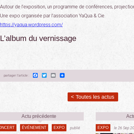
Autour de l’exposition, un programme de conférences, projections
Une expo organisée par l’association YaQua & Cie.
https://yaqua.wordpress.com/
L’album du vernissage
Facebook
Twitter
Email
partager l'article :
< Toutes les actus
Actu précédente
Act
ONCERT
ÉVÉNEMENT
EXPO
EXPO
publié
le 26 Sep 2