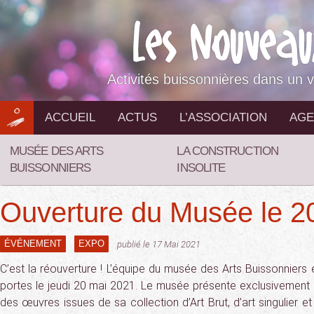
Aller
au
contenu
Activités buissonnières dans un v
ACCUEIL
ACTUS
L’ASSOCIATION
AGE
MUSÉE DES ARTS
LA CONSTRUCTION
BUISSONNIERS
INSOLITE
Ouverture du Musée le 20
ÉVÉNEMENT
EXPO
publié le 17 Mai 2021
C’est la réouverture ! L’équipe du musée des Arts Buissonniers 
portes le jeudi 20 mai 2021. Le musée présente exclusivement
des œuvres issues de sa collection d’Art Brut, d’art singulier et