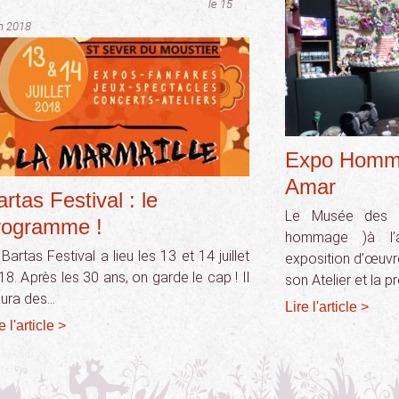
le 15
n 2018
Expo Homm
Amar
rtas Festival : le
Le Musée des A
rogramme !
hommage )à l’a
Bartas Festival a lieu les 13 et 14 juillet
exposition d’œuvre
18. Après les 30 ans, on garde le cap ! Il
son Atelier et la 
aura des…
Lire l'article >
e l'article >