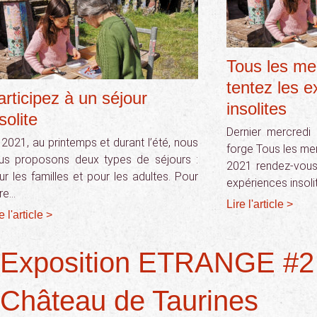
Tous les mer
tentez les 
articipez à un séjour
insolites
solite
Dernier mercredi
 2021, au printemps et durant l’été, nous
forge Tous les merc
us proposons deux types de séjours :
2021 rendez-vous
ur les familles et pour les adultes. Pour
expériences insoli
vre…
Lire l'article >
e l'article >
Exposition ETRANGE #2
Château de Taurines