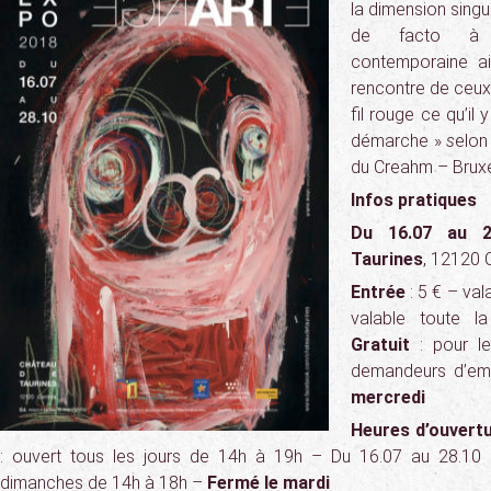
la dimension singu
de facto à 
contemporaine ai
rencontre de ceux
fil rouge ce qu’i
démarche »
s
elon
du Creahm – Bruxe
Infos pratiques
Du 16.07 au 2
Taurines
, 12120 
Entrée
: 5 € – va
valable toute la
Gratuit
: pour le
demandeurs d’em
mercredi
Heures d’ouvert
: ouvert tous les jours de 14h à 19h – Du 16.07 au 28.10 
dimanches de 14h à 18h –
Fermé le mardi