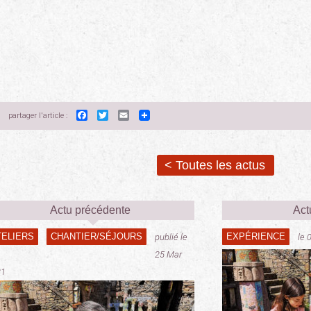
Facebook
Twitter
Email
partager l'article :
< Toutes les actus
Actu précédente
Act
TELIERS
CHANTIER/SÉJOURS
EXPÉRIENCE
publié le
le 
25 Mar
21