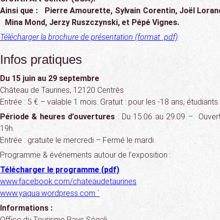
Ainsi que : Pierre Amourette, Sylvain Corentin, Joël Lora
Mina Mond, Jerzy Ruszczynski, et Pépé Vignes.
Télécharger la brochure de présentation (format .pdf)
Infos pratiques
Du 15 juin au 29 septembre
Château de Taurines, 12120 Centrès
Entrée : 5 € – valable 1 mois. Gratuit : pour les -18 ans, étudian
Période & heures d’ouvertures
: Du 15.06 au 29.09 – Ouvert
19h.
Entrée : gratuite le mercredi – Fermé le mardi.
Programme & événements autour de l’exposition :
Télécharger le programme (pdf)
www.facebook.com/chateaudetaurines
www.yaqua.wordpress.com `
Informations :
Office du Tourisme Pays Ségali