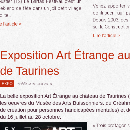
ustier (12) Le Bartas Festival, c’est un
Venez apporter vo
ek-end de fête dans un joli petit village
contribuer au p
olite…
Depuis 2003, des 
e l'article >
sur la Construction
Lire l'article >
Exposition Art Étrange a
de Taurines
EXPO
publié le 18 Juil 2018
La belle exposition Art Étrange au château de Taurines 
les oeuvres du Musée des Arts Buissonniers, du Créahm-
de création pour personnes handicapées mentales) et de 
du 16 juillet au 28 octobre.
« Trois protagoni