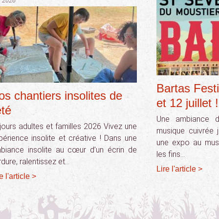
 2026
Bartas Festi
os chantiers insolites de
et 12 juillet !
été
Une ambiance de
jours adultes et familles 2026 Vivez une
musique cuivrée j
périence insolite et créative ! Dans une
une expo au musé
biance insolite au cœur d’un écrin de
les fins…
rdure, ralentissez et…
Lire l'article >
e l'article >