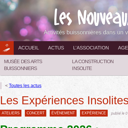
Aller
au
contenu
Activités buissonnières dans un v
ACCUEIL
ACTUS
L’ASSOCIATION
AGE
MUSÉE DES ARTS
LA CONSTRUCTION
BUISSONNIERS
INSOLITE
<
Toutes les actus
Les Expériences Insolite
ATELIERS
CONCERT
ÉVÉNEMENT
EXPÉRIENCE
publié le 