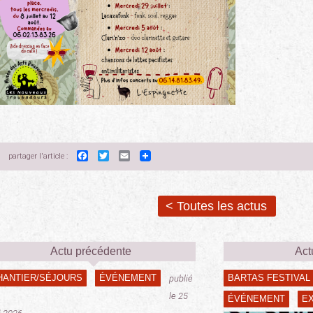
Facebook
Twitter
Email
partager l'article :
< Toutes les actus
Actu précédente
Act
HANTIER/SÉJOURS
ÉVÉNEMENT
BARTAS FESTIVAL
publié
le 25
ÉVÉNEMENT
E