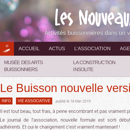
Aller
au
contenu
Activités buissonnières dans un v
ACCUEIL
ACTUS
L’ASSOCIATION
AGE
MUSÉE DES ARTS
LA CONSTRUCTION
BUISSONNIERS
INSOLITE
Le Buisson nouvelle vers
INFO
VIE ASSOCIATIVE
publié le 18 Mar 2019
Il est tout beau, tout frais, à peine encombrant et pas vraiment pi
Le journal de l’association, nouvelle formule est sorti dé
adhérents. Et oui le changement c’est vraiment maintenant !