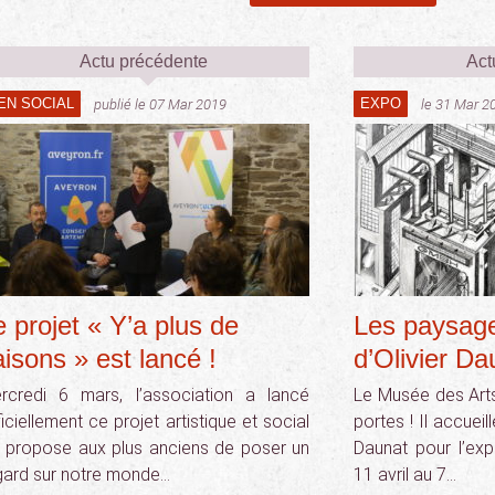
Actu précédente
Act
IEN SOCIAL
EXPO
publié le 07 Mar 2019
le 31 Mar 2
e projet « Y’a plus de
Les paysage
aisons » est lancé !
d’Olivier Da
rcredi 6 mars, l’association a lancé
Le Musée des Arts
iciellement ce projet artistique et social
portes ! Il accueill
i propose aux plus anciens de poser un
Daunat pour l’exp
gard sur notre monde…
11 avril au 7…