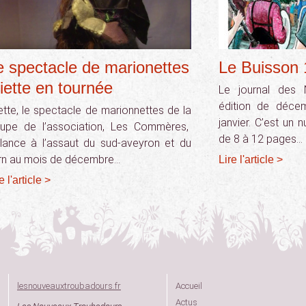
e spectacle de marionettes
Le Buisson 1
iette en tournée
Le journal des 
édition de déce
ette, le spectacle de marionnettes de la
janvier. C’est un
oupe de l’association, Les Commères,
de 8 à 12 pages…
élance à l’assaut du sud-aveyron et du
rn au mois de décembre…
Lire l'article >
e l'article >
lesnouveauxtroubadours.fr
Accueil
Actus