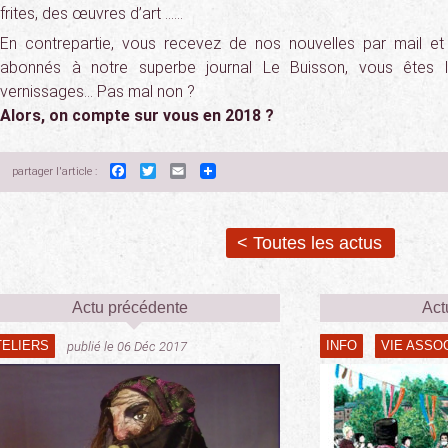
frites, des œuvres d’art ……
En contrepartie, vous recevez de nos nouvelles par mail et 
abonnés à notre superbe journal Le Buisson, vous êtes 
vernissages… Pas mal non ?
Alors, on compte sur vous en 2018 ?
Facebook
Twitter
Email
partager l'article :
< Toutes les actus
Actu précédente
Act
TELIERS
INFO
VIE ASSO
publié le 06 Déc 2017