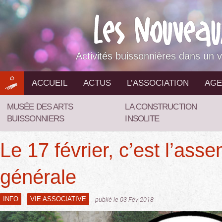
Aller
au
contenu
Activités buissonnières dans un v
ACCUEIL
ACTUS
L’ASSOCIATION
AGE
MUSÉE DES ARTS
LA CONSTRUCTION
BUISSONNIERS
INSOLITE
Le 17 février, c’est l’ass
générale
INFO
VIE ASSOCIATIVE
publié le 03 Fév 2018