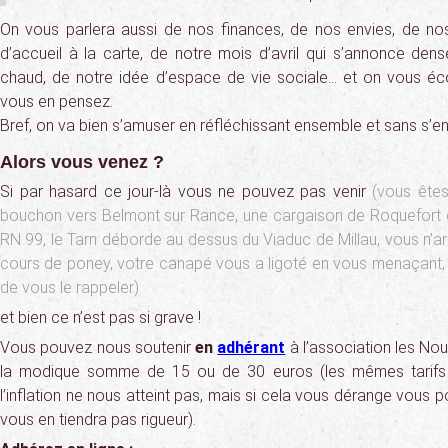
On vous parlera aussi de nos finances, de nos envies, de no
d’accueil à la carte, de notre mois d’avril qui s’annonce dens
chaud, de notre idée d’espace de vie sociale… et on vous éc
vous en pensez.
Bref, on va bien s’amuser en réfléchissant ensemble et sans s’e
Alors vous venez ?
Si par hasard ce jour-là vous ne pouvez pas venir
(vous ête
bouchon vers Belmont sur Rance, une cargaison de Roquefort d
RN 99, le Tarn déborde au dessus du Viaduc de Millau, vous n’ar
cours de poney, votre canapé vous a ligoté en vous menaçant, 
de vous le rappeler)
et bien ce n’est pas si grave !
Vous pouvez nous soutenir
en
adhérant
à l’association les N
la modique somme de 15 ou de 30 euros (les mêmes tarifs
l’inflation ne nous atteint pas, mais si cela vous dérange vous 
vous en tiendra pas rigueur).